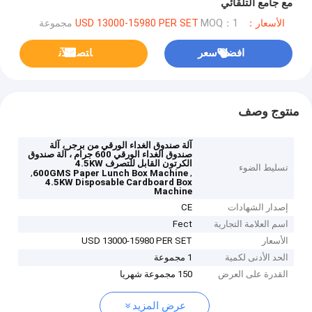
مع جامع التلقائي
الأسعار：USD 13000-15980 PER SET
MOQ：1 مجموعة
افضل سعر
ﺎﺘﺼﻟ ﺍﻶﻧ
منتوج وصف
آلة صندوق الغداء الورقي من برجر ، آلة
صندوق الغداء الورقي 600 جرام ، آلة صندوق
الكرتون القابل للتصرف 4.5KW
تسليط الضوء
,
,
600GMS Paper Lunch Box Machine
4.5KW Disposable Cardboard Box
Machine
إصدار الشهادات
CE
اسم العلامة التجارية
Fect
الأسعار
USD 13000-15980 PER SET
الحد الأدنى لكمية
1 مجموعة
القدرة على العرض
150 مجموعة شهريا
عرض المزيد