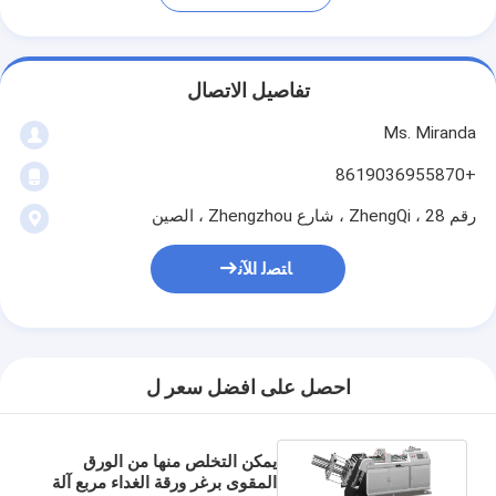
تفاصيل الاتصال
Ms. Miranda
+8619036955870
رقم 28 ، ZhengQi ، شارع Zhengzhou ، الصين
ﺎﺘﺼﻟ ﺍﻶﻧ
احصل على افضل سعر ل
يمكن التخلص منها من الورق
المقوى برغر ورقة الغداء مربع آلة