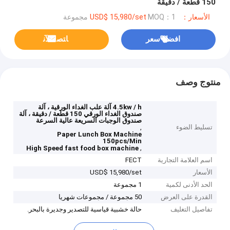
150 قطعة / دقيقة
الأسعار：USD$ 15,980/set
MOQ：1 مجموعة
افضل سعر
ﺎﺘﺼﻟ ﺍﻶﻧ
منتوج وصف
4.5kw / h آلة علب الغداء الورقية ، آلة
صندوق الغداء الورقي 150 قطعة / دقيقة ، آلة
صندوق الوجبات السريعة عالية السرعة
تسليط الضوء
,
Paper Lunch Box Machine
150pcs/Min
,
High Speed fast food box machine
اسم العلامة التجارية
FECT
الأسعار
USD$ 15,980/set
الحد الأدنى لكمية
1 مجموعة
القدرة على العرض
50 مجموعة / مجموعات شهريا
تفاصيل التغليف
حالة خشبية قياسية للتصدير وجديرة بالبحر.