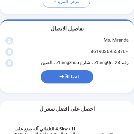
عرض المزيد
تفاصيل الاتصال
Ms. Miranda
+8619036955870
رقم 28 ، ZhengQi ، شارع Zhengzhou ، الصين
ﺎﺘﺼﻟ ﺍﻶﻧ
احصل على افضل سعر ل
4.5kw / H التلقائي آلة صنع علب