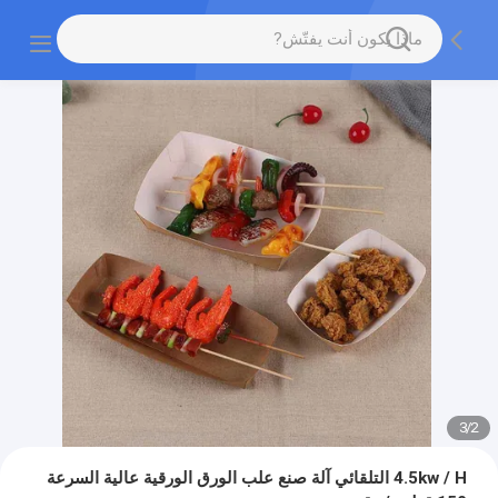
3
/
2
4.5kw / H التلقائي آلة صنع علب الورق الورقية عالية السرعة