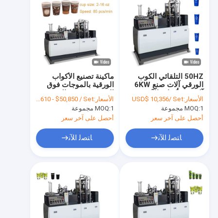
50HZ التلقائي الكوب
ماكينة تصنيع الأكواب
الورقي آلات صنع 6KW
الورقية بالموجات فوق
آلة صنع أكواب الآيس
الصوتية OEM عالية
الأسعار:
USD$ 10,356/ Set
الأسعار:
FOB $49,610 - $50,850 / Set
كريم
السرعة 150-350g / M2
1 مجموعة
MOQ:
1 مجموعة
MOQ:
أحصل على آخر سعر
أحصل على آخر سعر
ﺎﺘﺼﻟ ﺍﻶﻧ
ﺎﺘﺼﻟ ﺍﻶﻧ