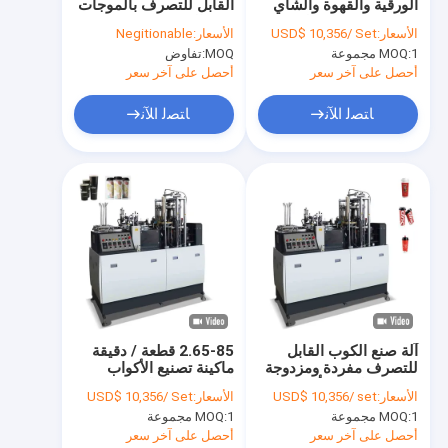
الورقية والقهوة والشاي
القابل للتصرف بالموجات
جولة في المعمل
PFD-9 65-85 قطعة /
فوق الصوتية
الأسعار:
USD$ 10,356/ Set
الأسعار:
Negitionable
دقيقة
1 مجموعة
MOQ:
MOQ:
تفاوض
مراقبة الجودة
أحصل على آخر سعر
أحصل على آخر سعر
اتصل بنا
ﺎﺘﺼﻟ ﺍﻶﻧ
ﺎﺘﺼﻟ ﺍﻶﻧ
أخبار
ماكينات صنع الأكواب الورقية
آلة قطع الكوب الورقي بالقالب
ماكينات طباعة الأكواب الورقية
آلة صنع الكوب القابل
2.65-85 قطعة / دقيقة
للتصرف مفردة ومزدوجة
ماكينة تصنيع الأكواب
آلة صندوق الغداء الورقية
PE 40 مل -16 أونصة
الورقية PE ماكينة تصنيع
الأسعار:
USD$ 10,356/ set
الأسعار:
USD$ 10,356/ Set
الورق المطلي 40 مللي
آلة تغليف الأكواب الورقية
1 مجموعة
MOQ:
1 مجموعة
MOQ:
أحصل على آخر سعر
أحصل على آخر سعر