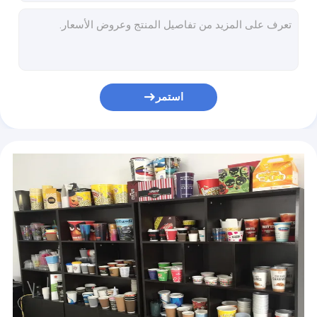
ODM 80m / Min آلات طباعة الأكواب الورقية الأوتوماتيكية متعددة الألوان
OEM 4.8KW الآيس كريم ورقة وعاء ماكينة عالية السرعة
PLC 380v 50hz 3 مراحل آلة تثقيب الكوب الورقي 3000 * 1400 * 2000mm
آلة صنع الأوعية الورقية عالية السرعة 8-35 أوقية 60-70 قطعة / دقيقة
مخصص يمكن التخلص منها 70-1050mm آلات القش الورقي 35-50 م / دقيقة
استمر
آلة تثقيب الأكواب الورقية المطلية بـ PE المسطحة 170 مرة / دقيقة
الأشعة فوق البنفسجية مجفف 850 مم ورقة فنجان القهوة آلة الطباعة مع إعادة اللف
ماكينات طباعة الأكواب الورقية من السيراميك Anilox Cylinder يتم التحكم بفرامل الطاقة المغناطيسية
آلة صنع قش الشرب السميك 0.3-2 مم لصنع القش الورقي
8-35oz آلة تشكيل وعاء الورق القابل للتصرف سهلة الصيانة