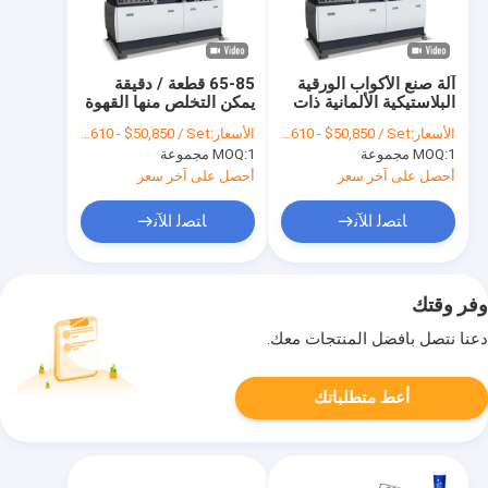
آلة صنع الأكواب الورقية
65-85 قطعة / دقيقة
البلاستيكية الألمانية ذات
يمكن التخلص منها القهوة
الطبقة المزدوجة
الشاي ورقة فنجان ماكينة
الأسعار:
FOB $49,610 - $50,850 / Set
الأسعار:
FOB $49,610 - $50,850 / Set
أوتوماتيكية بالكامل
تشكيل آلي
1 مجموعة
MOQ:
1 مجموعة
MOQ:
أحصل على آخر سعر
أحصل على آخر سعر
ﺎﺘﺼﻟ ﺍﻶﻧ
ﺎﺘﺼﻟ ﺍﻶﻧ
وفر وقتك
دعنا نتصل بأفضل المنتجات معك.
أعط متطلباتك