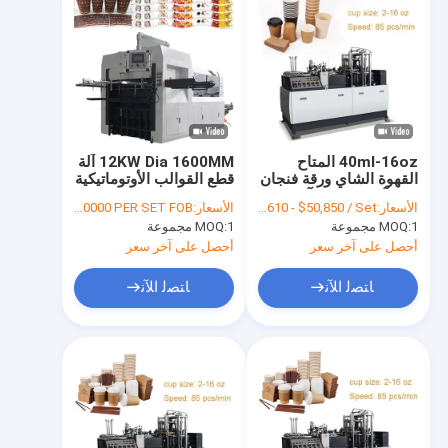
40ml-16oz المتاح
12KW Dia 1600MM آلة
القهوة الشاي ورقة فنجان
قطع القوالب الأوتوماتيكية
صنع آلات تشكيل آلي
الكاملة والتجعيد
الأسعار:
FOB $49,610 - $50,850 / Set
الأسعار:
USD 27900 - 30000 PER SET FOB
1 مجموعة
MOQ:
1 مجموعة
MOQ:
أحصل على آخر سعر
أحصل على آخر سعر
ﺎﺘﺼﻟ ﺍﻶﻧ
ﺎﺘﺼﻟ ﺍﻶﻧ