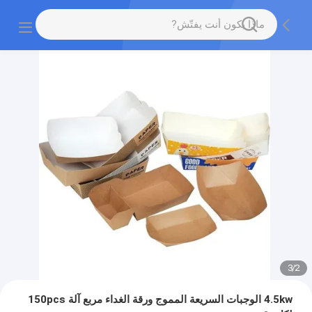
3
/
2
4.5kw الوجبات السريعة المموج ورقة الغداء مربع آلة 150pcs