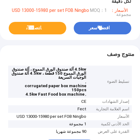
لكل دقيقة
الأسعار：USD 13000-15980 per set FOB Ningbo
MOQ：1
مجموعة
افضل سعر
ﺎﺘﺼﻟ ﺍﻶﻧ
منتوج وصف
4.5kw آلة صندوق الورق المموج ، آلة صندوق
الورق المموج 150 قطعة ، 4.5kw آلة صندوق
الوجبات السريعة
تسليط الضوء
,
corrugated paper box machine
150pcs
,
4.5kw Fast Food box machine
إصدار الشهادات
CE
اسم العلامة التجارية
Fect
الأسعار
USD 13000-15980 per set FOB Ningbo
الحد الأدنى لكمية
1 مجموعة
القدرة على العرض
90 مجموعة شهريا