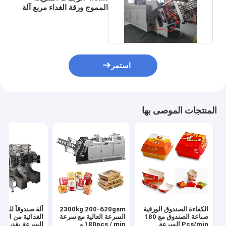
المموج ورقة الغداء مربع آلة
150pcs لكل دقيقة
استمر
المنتجات الموصى بها
الكفاءة الصندوق الورقية
2300kg 200-620gsm
آلة صندوقاً للوجب
صناعة الصندوق مع 180
السرعة العالية مع سرعة
الغذائية من الور
Pcs/min السرعة
180pcs / min و
السرعة بقدرة إنت