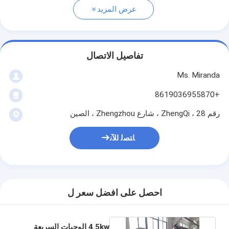
عرض المزيد
تفاصيل الاتصال
Ms. Miranda
+8619036955870
رقم 28 ، ZhengQi ، شارع Zhengzhou ، الصين
ﺎﺘﺼﻟ ﺍﻶﻧ
احصل على افضل سعر ل
4.5kw الوجبات السريعة