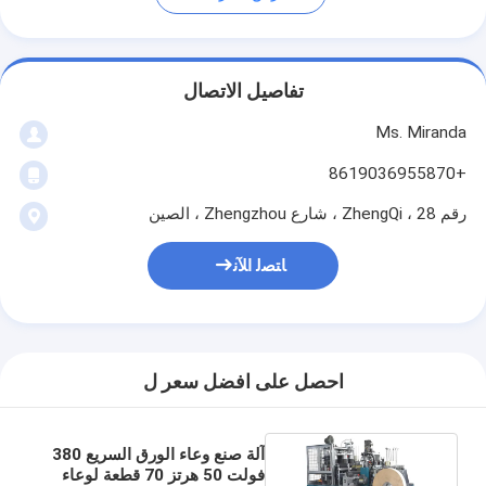
تفاصيل الاتصال
Ms. Miranda
+8619036955870
رقم 28 ، ZhengQi ، شارع Zhengzhou ، الصين
ﺎﺘﺼﻟ ﺍﻶﻧ
احصل على افضل سعر ل
آلة صنع وعاء الورق السريع 380
فولت 50 هرتز 70 قطعة لوعاء