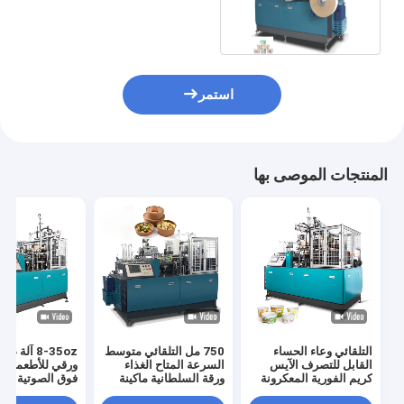
الآيس كريم
استمر
المنتجات الموصى بها
التلقائي وعاء الحساء
750 مل التلقائي متوسط ​​
8-35oz آلة 
القابل للتصرف الآيس
السرعة المتاح الغذاء
ورقي للأطعمة ب
كريم الفورية المعكرونة
ورقة السلطانية ماكينة
فوق الصوتية أوتو
ورقة السلطانية ماكينة
المورد
بالكامل