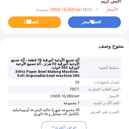
الآيس كريم
الأسعار：USD$ 16,350/set
MOQ：1 مجموعة
افضل سعر
ﺎﺘﺼﻟ ﺍﻶﻧ
منتوج وصف
آلة تصنيع الأوعية الورقية 70 قطعة ، آلة تصنيع
الأوعية الورقية 50 هرتز ، آلة تصنيع الأوعية
تسليط الضوء
الورقية 380 فولت
,
,
50Hz Paper Bowl Making Machine
380 Volt disposable bowl machine
إصدار الشهادات
CE
اسم العلامة التجارية
FECT
الأسعار
USD$ 16,350/set
الحد الأدنى لكمية
1 مجموعة
35 مجموعة شهريًا عالية السرعة أوتوماتيكية
القدرة على العرض
بالكامل آلة تشكيل وعاء الورق
عرض المزيد