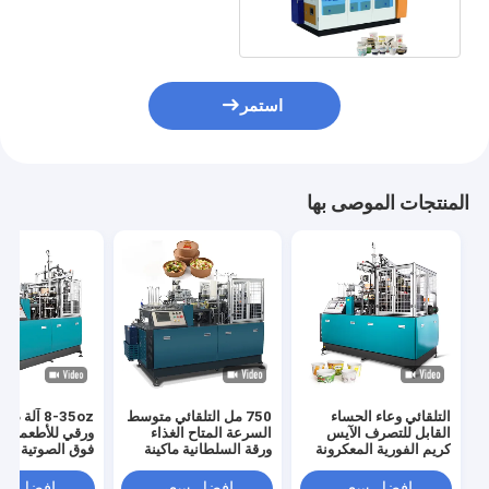
الذكية
استمر
المنتجات الموصى بها
التلقائي وعاء الحساء
750 مل التلقائي متوسط ​​
8-35oz آلة 
القابل للتصرف الآيس
السرعة المتاح الغذاء
ورقي للأطعمة ب
كريم الفورية المعكرونة
ورقة السلطانية ماكينة
فوق الصوتية أوتو
ورقة السلطانية ماكينة
المورد
بالكامل
افضل سعر
افضل سعر
افضل سع