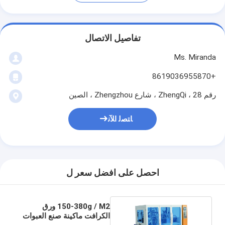
تفاصيل الاتصال
Ms. Miranda
+8619036955870
رقم 28 ، ZhengQi ، شارع Zhengzhou ، الصين
ﺎﺘﺼﻟ ﺍﻶﻧ
احصل على افضل سعر ل
150-380g / M2 ورق
الكرافت ماكينة صنع العبوات