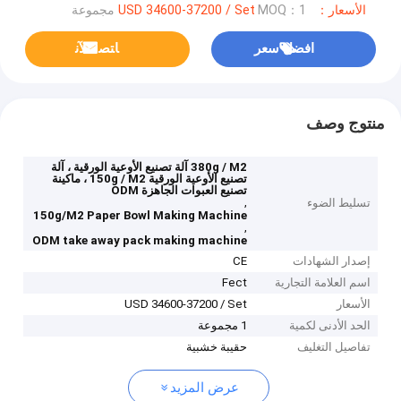
الأسعار：USD 34600-37200 / Set
MOQ：1 مجموعة
افضل سعر
ﺎﺘﺼﻟ ﺍﻶﻧ
منتوج وصف
380g / M2 آلة تصنيع الأوعية الورقية ، آلة
تصنيع الأوعية الورقية 150g / M2 ، ماكينة
تصنيع العبوات الجاهزة ODM
,
تسليط الضوء
150g/M2 Paper Bowl Making Machine
,
ODM take away pack making machine
إصدار الشهادات
CE
اسم العلامة التجارية
Fect
الأسعار
USD 34600-37200 / Set
الحد الأدنى لكمية
1 مجموعة
تفاصيل التغليف
حقيبة خشبية
عرض المزيد