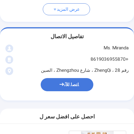
عرض المزيد
تفاصيل الاتصال
Ms. Miranda
+8619036955870
رقم 28 ، ZhengQi ، شارع Zhengzhou ، الصين
ﺎﺘﺼﻟ ﺍﻶﻧ
احصل على افضل سعر ل