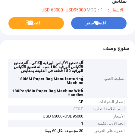
بمقابض
الأسعار：USD 63000 -USD95000
MOQ：1
افضل سعر
ﺎﺘﺼﻟ ﺍﻶﻧ
منتوج وصف
آلة تصنيع الأكياس الورقية الكاكي ، آلة تصنيع
الأكياس الورقية 180 مم ، آلة تصنيع الأكياس
الورقية 180 قطعة في الدقيقة بمقابض
,
تسليط الضوء
180MM Paper Bag Manufacturing
Machine
,
180Pcs/Min Paper Bag Machine With
Handles
إصدار الشهادات
CE
اسم العلامة التجارية
FECT
الأسعار
USD 63000 -USD95000
الحد الأدنى لكمية
1
القدرة على العرض
30 مجموعة لكل 60 يومًا