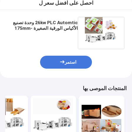
احصل على افضل سعر ل
26kw PLC Automtic وحدة تصنيع
الأكياس الورقية الصغيرة 175mm-
715mm طول القطع
استمر
المنتجات الموصى بها