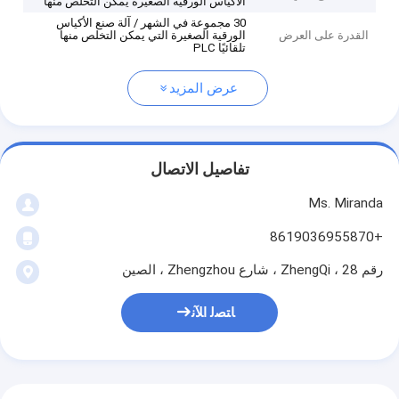
الأكياس الورقية الصغيرة يمكن التخلص منها
30 مجموعة في الشهر / آلة صنع الأكياس
القدرة على العرض
الورقية الصغيرة التي يمكن التخلص منها
تلقائيًا PLC
عرض المزيد
تفاصيل الاتصال
Ms. Miranda
+8619036955870
رقم 28 ، ZhengQi ، شارع Zhengzhou ، الصين
ﺎﺘﺼﻟ ﺍﻶﻧ