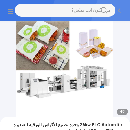
4
/
2
26kw PLC Automtic وحدة تصنيع الأكياس الورقية الصغيرة