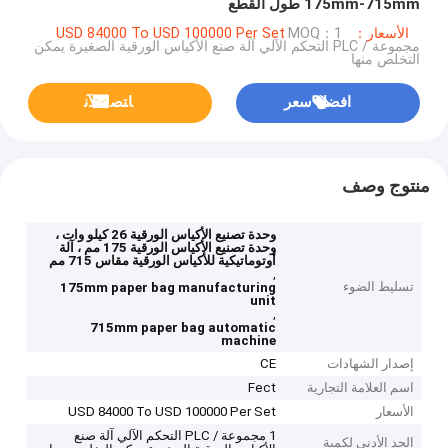
175mm-715mm طول القطع
الأسعار：USD 84000 To USD 100000 Per Set
MOQ：1
مجموعة / PLC التحكم الآلي آلة صنع الأكياس الورقية الصغيرة يمكن
التخلص منها
افضل سعر
ﺎﺘﺼﻟ ﺍﻶﻧ
منتوج وصف
وحدة تصنيع الأكياس الورقية 26 كيلو وات ،
وحدة تصنيع الأكياس الورقية 175 مم ، آلة
أوتوماتيكية للأكياس الورقية مقاس 715 مم
,
تسليط الضوء
175mm paper bag manufacturing
unit
,
715mm paper bag automatic
machine
إصدار الشهادات
CE
اسم العلامة التجارية
Fect
الأسعار
USD 84000 To USD 100000 Per Set
1 مجموعة / PLC التحكم الآلي آلة صنع
الحد الأدنى لكمية