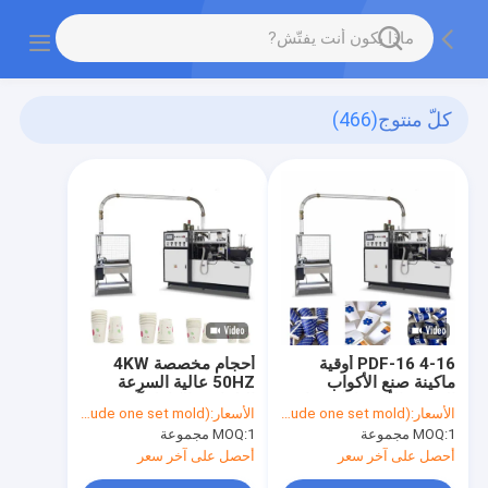
كلّ منتوج
(466)
PDF-16 4-16 أوقية
أحجام مخصصة 4KW
ماكينة صنع الأكواب
50HZ عالية السرعة
الورقية الأوتوماتيكية ذات
التلقائي بالكامل آلة صنع
الأسعار:
USD$ 13,980/ set (include one set mold)
الأسعار:
USD$ 13,980/ set (include one set mold)
السرعة العالية CE
الأكواب الورقية القابل
1 مجموعة
MOQ:
1 مجموعة
MOQ:
للتصرف
أحصل على آخر سعر
أحصل على آخر سعر