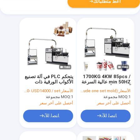
أعط متطلباتك
1700KG 4KW 85pcs /
يتحكم PLC في آلة تصنيع
min 50HZ عالية السرعة
الأكواب الورقية ذات
آلة صنع الأكواب الورقية
اللوحة الواحدة 90 قطعة /
الأسعار:
USD$ 13,980/ set (include one set mold)
الأسعار:
USD 13200- USD14000 / set
الأوتوماتيكية بالكامل
دقيقة
1 مجموعة
MOQ:
1 مجموعة
MOQ:
أحصل على آخر سعر
أحصل على آخر سعر
ﺎﺘﺼﻟ ﺍﻶﻧ
ﺎﺘﺼﻟ ﺍﻶﻧ