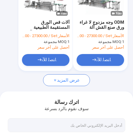
جولة في المعمل
مراقبة الجودة
ODM وجه مزدوج لا غراء
آلات قص الورق
ورق صنع القش آلة
المستقيمة الطبيعية
اتصل بنا
صديقة للبيئة
باستخدام الحاسب الآلي
الأسعار:
FOB US $27200.00 - 27300.00 / Set
الأسعار:
FOB US $27200.00 - 27300.00 / Set
ذات السرعة العالية 100
1 مجموعة
MOQ:
1 مجموعة
MOQ:
متر / دقيقة
أخبار
أحصل على آخر سعر
أحصل على آخر سعر
ﺎﺘﺼﻟ ﺍﻶﻧ
ﺎﺘﺼﻟ ﺍﻶﻧ
ماكينات صنع الأكواب الورقية
عرض المزيد
آلة قطع الكوب الورقي بالقالب
ماكينات طباعة الأكواب الورقية
اترك رسالة
سوف نقوم بالرد بسرعة
آلة صندوق الغداء الورقية
آلة تغليف الأكواب الورقية