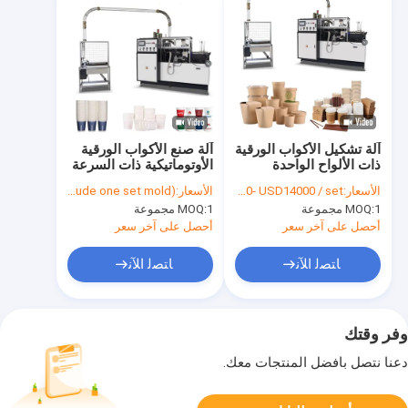
آلة تشكيل الأكواب الورقية
آلة صنع الأكواب الورقية
ذات الألواح الواحدة
الأوتوماتيكية ذات السرعة
بالموجات فوق الصوتية
العالية 50HZ 4 KW
الأسعار:
USD 13200- USD14000 / set
الأسعار:
USD$ 13,980/ set (include one set mold)
المفتوحة
1 مجموعة
MOQ:
1 مجموعة
MOQ:
أحصل على آخر سعر
أحصل على آخر سعر
ﺎﺘﺼﻟ ﺍﻶﻧ
ﺎﺘﺼﻟ ﺍﻶﻧ
وفر وقتك
دعنا نتصل بأفضل المنتجات معك.