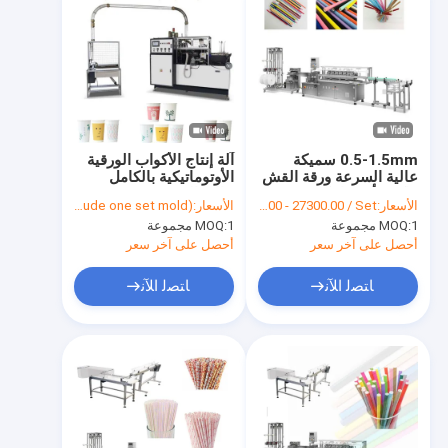
0.5-1.5mm سميكة
آلة إنتاج الأكواب الورقية
عالية السرعة ورقة القش
الأوتوماتيكية بالكامل
ماكينة أوتوماتيكية
عالية السرعة PFD-16
الأسعار:
FOB US $27200.00 - 27300.00 / Set
الأسعار:
USD$ 13,980/ set (include one set mold)
4KW
1 مجموعة
MOQ:
1 مجموعة
MOQ:
أحصل على آخر سعر
أحصل على آخر سعر
ﺎﺘﺼﻟ ﺍﻶﻧ
ﺎﺘﺼﻟ ﺍﻶﻧ
مسكن
منتجات
معلومات عنا