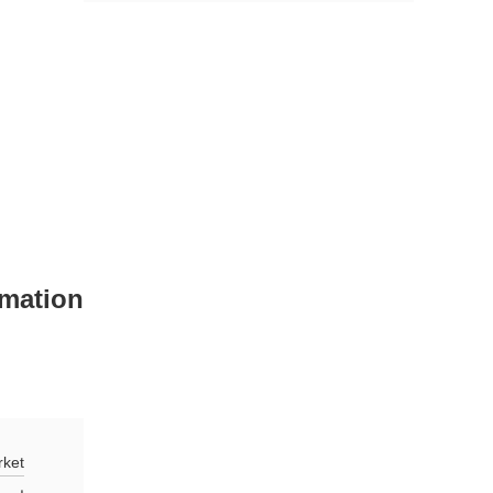
rmation
ket: