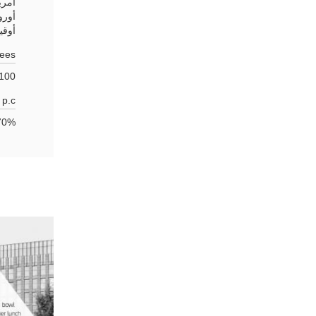
امري
أورو
أوقي
ees:
100~200
p.c:
0% - 80%