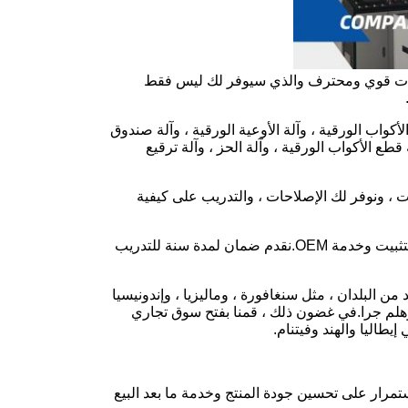
ة ولديها فريق مبيعات قوي ومحترف والذي سيوفر لك ليس فقط
كواب الورقية ، وآلة الأوعية الورقية ، وآلة صندوق
قطع الأكواب الورقية ، وآلة الحز ، وآلة ترقيع
ت ، ونوفر لك الإصلاحات ، والتدريب على كيفية
سينهي مصنعنا الماكينة في غضون أسبوعين بعد تقديم طلب معنا.كما نقدم أطقم التثبيت وخدمة OEM.نقدم ضمان لمدة سنة للتدريب
د من البلدان ، مثل سنغافورة ، وماليزيا ، وإندونيسيا
ية ، وهلم جرا.في غضون ذلك ، قمنا بفتح سوق تجاري
يطاليا والهند وفيتنام.
ستمرار على تحسين جودة المنتج وخدمة ما بعد البيع