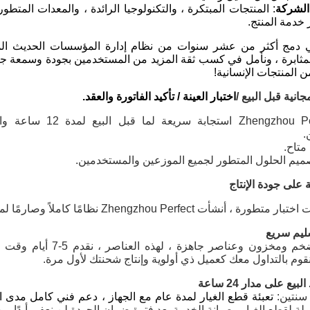
لشركة
: المنتجات المبتكرة ، والتكنولوجيا الرائدة ، والمعدات المتط
دمة المنتج.
مج أكثر من عشر سنوات من نظام إدارة المؤسسات الحديث المثالي و
لمثابرة ، ونأمل في كسب ثقة المزيد من المستخدمين بجودة وسمعة جيد
ن المنتجات الإنسانية!
نية قبل البيع /
اختبار العينة / تأكيد الفاتورة والعقد.
تقدم ngzhou Perfect
.
 متاح.
ميم الحلول المتطور لجميع الموزعين والمستخدمين.
على جودة الإنتاج
Zhengzhou Pe نظامًا كاملاً وصارمًا لمراقبة الجودة ، والذي يضمن الجودة الممتازة لآلاتنا.
لدينا إنتاج ضخم ومخزون 
قوم بالتداول معك كعميل ذي أولوية وإنتاج شحنتك لأول مرة.
يع على مدار 24 ساعة
سنتين
:
تعبئة قطع الغيار لمدة عام مع الجهاز ، دعم فني كامل مدى ال
 لقطع الغيار وصيانة الخدمة بعد فترة ضمان الجودة.لن نعفي أبدًا من 