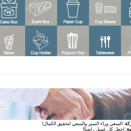
كة
: السعي وراء التميز والسعي لتحقيق الكمال!
ة
: اجعل كل عميل راضيًا!