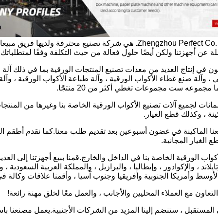
شركة Zhengzhou Perfect Co. ، Ltd. هي شركة تصنيع محترف
 عن أجهزتنا ولكن أيضًا حلول فعالة من حيث التكلفة وفقًا لمتطلباتك.
في إنتاج العديد من معدات تصنيع المنتجات الورقية بما في ذلك آلة الأ
ي ، وآلة صنع غطاء الأكواب الورقية ، وآلة طباعة الأكواب الورقية ، وآلة 
 مجموعه ست مجموعات تغطي أكثر من 20 منتجًا.
نات لجميع آلات تصنيع الأكواب الورقية الخاصة بنا وغيرها من المنتجا
نة ، وكذلك قطع الغيار.
 الغيار المجانية.
لأكواب الورقية الخاصة بنا في الداخل والخارج.قمنا ببيع أجهزتنا إلى العدي
وتايلاند ، والإكوادور ، وإيطاليا ، والبرازيل ، والمملكة العربية السعود
وسط وأمريكا الجنوبية وأفريقيا وجنوب آسيا ، وأقمنا علاقات وكالة في إ
تعاون مع العملاء المحليين والأجانب ، والعمل معًا لخلق مهنة رائعة!
 المستقبل ، ستنضم إلينا المزيد من الشركات الأجنبية.يعمل مصنعنا با