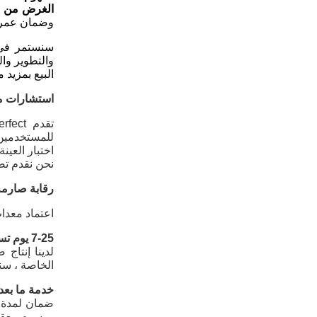
الغرض من ا
وضمان عمر خ
سنستمر في د
والتطوير وا
البيع بمزيد م
استشارات مجا
للمستخدمين
اختبار العينة
نحن نقدم تص
رقابة صارمة 
اعتماد معدات اختبار متطورة ، أنشأت rfect
7-25 يوم تسليم سريع
الخاصة ، سن
خدمة ما بعد الب
ضمان لمدة 
ورسوم معقولة