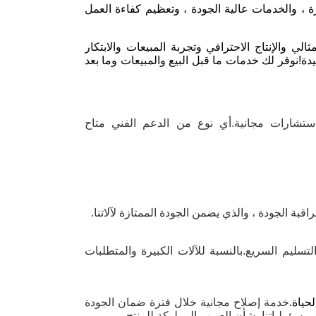
ورة ، والخدمات عالية الجودة ، وتعظيم كفاءة العمل
الإنتاج الاحترافي وتجربة المبيعات والابتكار
ة!نوفر لك خدمات ما قبل البيع والمبيعات وما بعد
Zhe استجابة سريعة لما قبل البيع لمدة 12 ساعة واستشارات مجانية.أي نوع من الدعم الفني متاح
وعناصر جاهزة ، لهذه العناصر ، نقدم 5-7 أيام وقت التسليم السريع.بالنسبة للآلات الكبيرة والمتطلبات
حياة.
خدمة إصلاح مجانية خلال فترة ضمان الجودة
مسؤولياتنا بشأن العيوب المملوكة للمنتج.