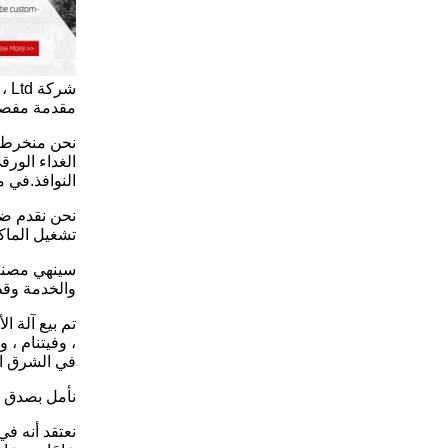
مقدمة مفصلة
نحن منخرطون 
الغداء الورق
النوافذ.في ما
نحن نقدم ضما
تشغيل الماكي
والخدمة وقطع
تم بيع آلة ا
، وفيتنام ، 
في الشرق الأ
نأمل بصدق ال
نعتقد أنه في