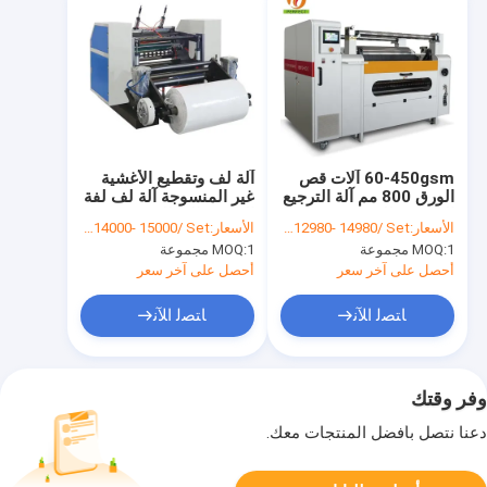
60-450gsm آلات قص
آلة لف وتقطيع الأغشية
الورق 800 مم آلة الترجيع
غير المنسوجة آلة لف لفة
المشقق للورق
الورق عالية السرعة
الأسعار:
FOB US $12980- 14980/ Set
الأسعار:
FOB US $14000- 15000/ Set
1 مجموعة
MOQ:
1 مجموعة
MOQ:
أحصل على آخر سعر
أحصل على آخر سعر
ﺎﺘﺼﻟ ﺍﻶﻧ
ﺎﺘﺼﻟ ﺍﻶﻧ
وفر وقتك
دعنا نتصل بأفضل المنتجات معك.