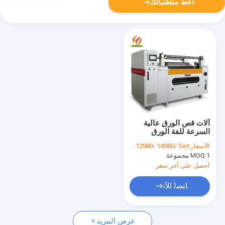
أعط متطلباتك
آلات قص الورق عالية
السرعة للفة الورق
الحراري
الأسعار:
FOB US $12980- 14980/ Set
1 مجموعة
MOQ:
أحصل على آخر سعر
ﺎﺘﺼﻟ ﺍﻶﻧ
عرض المزيد