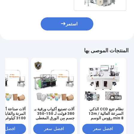
استمر
المنتجات الموصى بها
نظام تتبع CCD الذكي
آلات تصنيع أكواب ورقية بـ
آلات صناعة أكوا
السرعة العالية 12m /
380 فولت لـ 150-350
المرنة والقابلة 
min 8 رؤوس الوسم
جسم من الورق المغطى
3100 كيلوغرا
الرقمي القطع متعدد
ببعض أو مزدوج
120-150 قطعة / دقيقة
الوظائف ملصق الوسم
افضل سعر
افضل سعر
افضل سع
القطع القطع