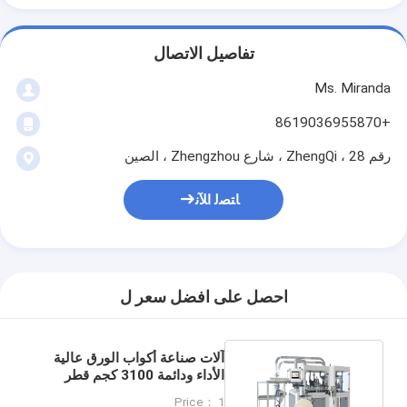
تفاصيل الاتصال
Ms. Miranda
+8619036955870
رقم 28 ، ZhengQi ، شارع Zhengzhou ، الصين
ﺎﺘﺼﻟ ﺍﻶﻧ
احصل على افضل سعر ل
آلات صناعة أكواب الورق عالية
الأداء ودائمة 3100 كجم قطر
القاع 35-75mm
Price： 1