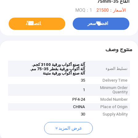
القاع 35-75mm
الأسعار：21500
MOQ：1
افضل سعر
ﺎﺘﺼﻟ ﺍﻶﻧ
منتوج وصف
,
آلة صنع أكواب ورقية 3100 كجم
تسليط الضوء
,
آلة أكواب ورقية بقطر 35-75 مم
آلة صنع أكواب ورقية متينة
35
Delivery Time
Minimum Order
1
Quantity
PF4-24
Model Number
CHINA
Place of Origin
30
Supply Ability
عرض المزيد