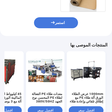
استمر
المنتجات الموصى بها
1000mm عرض الطلاء
معدات طلاء PE الفعالة
45 كيلوواط الط
الورق آلة طلاء PE مع
لطلاء PE المحسن نوع
إطلاق تلقائي وإعادة طلاء
الجهد 380V/50HZ
آلة مع 3 بوص
طي النواة
افضل سعر
افضل سعر
افضل سع