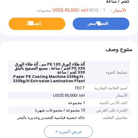
كجم / ساعة
الأسعار：USD$ 85,000/ set
MOQ：1 مجموعة
افضل سعر
ﺎﺘﺼﻟ ﺍﻶﻧ
منتوج وصف
آلة طلاء الورق PE 105 مم ، آلة طلاء الورق
PE 330 كجم / ساعة ، مصنع التصفيح بالبثق
تسليط الضوء
330 كجم / ساعة
,
,
Paper PE Coating Machine 330kg/H
330kg/H Extrusion Lamination Plant
اسم العلامة التجارية
FECT
الأسعار
USD$ 85,000/ set
الحد الأدنى لكمية
1 مجموعة
القدرة على العرض
15 مجموعة / مجموعات شهريا
تفاصيل التغليف
حالة خشبية قياسية للتصدير وجديرة بالبحر.
عرض المزيد