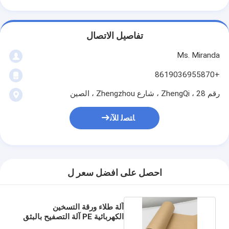
تفاصيل الاتصال
Ms. Miranda
+8619036955870
رقم 28 ، ZhengQi ، شارع Zhengzhou ، الصين
ﺎﺘﺼﻟ ﺍﻶﻧ
احصل على افضل سعر ل
آلة طلاء ورقة التسخين
الكهربائية PE آلة التصفيح بالبثق
330 كجم / ساعة