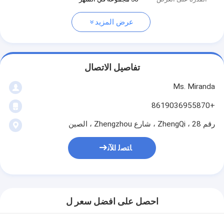
عرض المزيد
تفاصيل الاتصال
Ms. Miranda
+8619036955870
رقم 28 ، ZhengQi ، شارع Zhengzhou ، الصين
ﺎﺘﺼﻟ ﺍﻶﻧ
احصل على افضل سعر ل