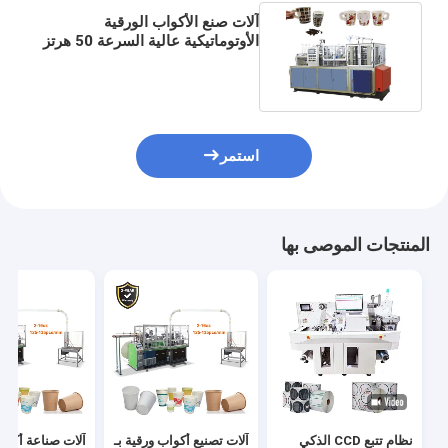
آلات صنع الأكواب الورقية
الأوتوماتيكية عالية السرعة 50 هرتز
3PH 50-55 قطعة / دقيقة
استمر
المنتجات الموصى بها
نظام تتبع CCD الذكي
آلات تصنيع أكواب ورقية بـ
آلات صناعة أكوا