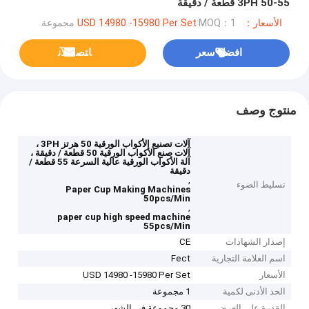
3PH 50-55 قطعة / دقيقة
الأسعار：USD 14980 -15980 Per Set
MOQ：1 مجموعة
افضل سعر
ﺎﺘﺼﻟ ﺍﻶﻧ
منتوج وصف
آلات تصنيع الأكواب الورقية 50 هرتز 3PH ،
آلات صنع الأكواب الورقية 50 قطعة / دقيقة ،
آلة الأكواب الورقية عالية السرعة 55 قطعة /
دقيقة
,
تسليط الضوء
Paper Cup Making Machines
50pcs/Min
,
paper cup high speed machine
55pcs/Min
إصدار الشهادات
CE
اسم العلامة التجارية
Fect
الأسعار
USD 14980 -15980 Per Set
الحد الأدنى لكمية
1 مجموعة
القدرة على العرض
30 مجموعة في الشهر