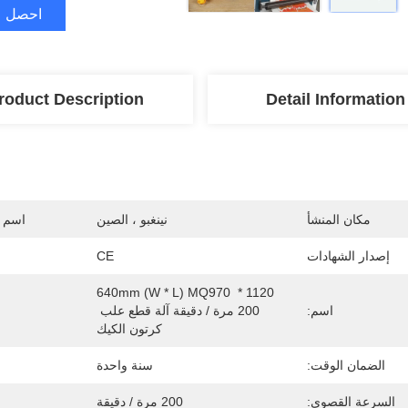
احصل ع
roduct Description
Detail Information
مكان المنشأ
نينغبو ، الصين
اسم ا
إصدار الشهادات
CE
1120 * 640mm (W * L) MQ970 
اسم:
200 مرة / دقيقة آلة قطع علب 
كرتون الكيك
الضمان الوقت:
سنة واحدة
السرعة القصوى:
200 مرة / دقيقة