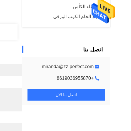
آلة غطاء الكأس
المواد الخام الكوب الورقي
اتصل بنا
miranda@zz-perfect.com
+8619036955870
اتصل بنا الآن