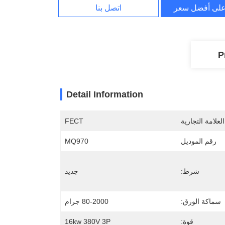
لى أفضل سعر
اتصل بنا
P
Detail Information
لعلامة التجارية
FECT
رقم الموديل
MQ970
شرط:
جديد
سماكة الورق:
80-2000 جرام
قوة:
16kw 380V 3P