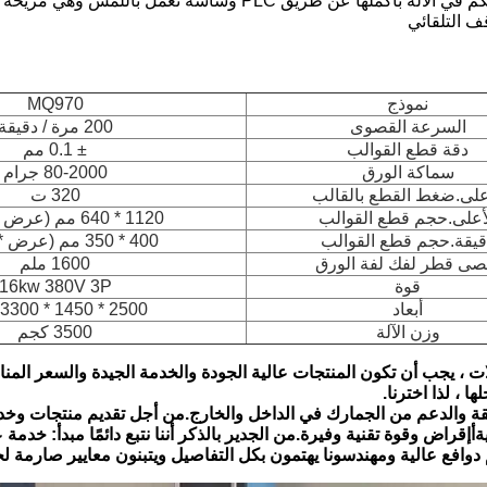
10. يتم التحكم في الآلة بأكملها عن طريق PLC وشاشة
ف التلقائي
نموذج
MQ970
السرعة القصوى
200 مرة / دقيقة
دقة قطع القوالب
± 0.1 مم
سماكة الورق
80-2000 جرام
على.ضغط القطع بالقالب
320 ت
أعلى.حجم قطع القوالب
1120 * 640 مم (عرض * طول)
قيقة.حجم قطع القوالب
400 * 350 مم (عرض * طول)
صى قطر لفك لفة الورق
1600 ملم
قوة
16kw 380V 3P
أبعاد
2500 * 1450 * 3300 (مم)
وزن الآلة
3500 كجم
ات ، يجب أن تكون المنتجات عالية الجودة والخدمة الجيدة والسعر الم
ا ، لذا اخترنا.
لثقة والدعم من الجمارك في الداخل والخارج.من أجل تقديم منتجات وخ
ة
أ
إقراض وقوة تقنية وفيرة
.
من الجدير بالذكر أننا نتبع دائمًا مبدأ: خدمة
م دوافع عالية ومهندسونا يهتمون بكل التفاصيل ويتبنون معايير صارمة 