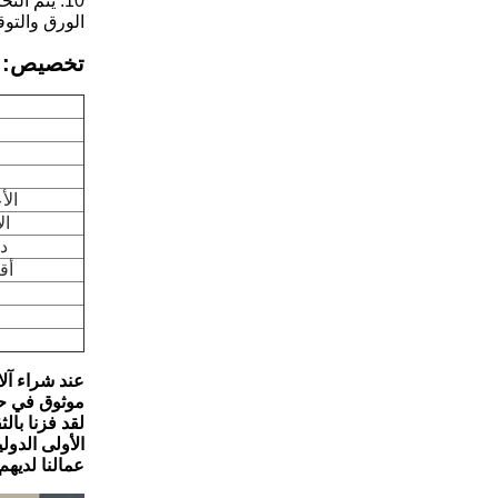
الورق والتوق
تخصيص:
الأ
ال
د
أق
عند شراء آل
موثوق في حله
لقد فزنا با
الأولى الدولي
عمالنا لديه