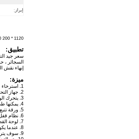
إبراز:
1120 * 640mm (W * L) MQ970 200 مرة / دقيقة آلة قطع علب كرتون الكيك
تطبيق:
سعر جيد الت
السجائر ، حا
إنهاء نقش ا
ميزة:
1. استرخاء عمود الهواء الذي تسيطر عليه الفرامل pneuamtic ، التحميل الهيدروليكي
2. جهاز التحكم في محرك سيرفو EPC
3. يتحرك الورق للأمام بواسطة محرك سيرفو
4. يمكنها طي الورق وتسويته أوتوماتيكياً الذي يكون بالقرب من لب الورق وضبط زاوية طي الورق المختلفة
5. ورقة تتبع كهروضوئية لضمان التزامن بين سرعة تغذية الورق وسرعة القطع بالقالب
6. نظام قفل هوائي للتأكد من أن القاطع لا يسقط
7. لوحة القطع القالبي وإطار القاطع يمكن إزالتهما في وقت واحد لتوفير وقت تغيير اللوحة
8. عندما يكون الورق في حالة انحشار ، فإنه سوف ينذر ويتوقف الجهاز تلقائيًا
9. سوف يتراكم الورق النهائي تلقائيًا ، وينخفض ​​لأسفل تلقائيًا للحفاظ على ارتفاع الركيزة دون تغيير