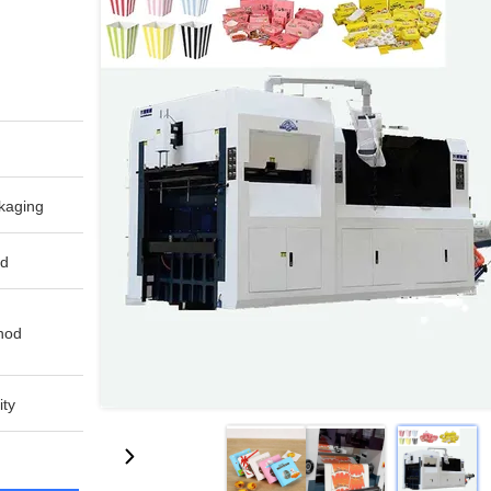
aging:
d:
od:
ty: