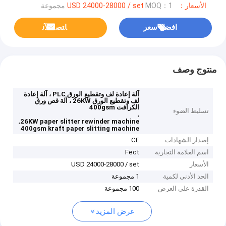
الأسعار：USD 24000-28000 / set
MOQ：1 مجموعة
افضل سعر
ﺎﺘﺼﻟ ﺍﻶﻧ
منتوج وصف
آلة إعادة لف وتقطيع الورق PLC ، آلة إعادة
لف وتقطيع الورق 26KW ، آلة قص ورق
الكرافت 400gsm
تسليط الضوء
,
,
26KW paper slitter rewinder machine
400gsm kraft paper slitting machine
إصدار الشهادات
CE
اسم العلامة التجارية
Fect
الأسعار
USD 24000-28000 / set
الحد الأدنى لكمية
1 مجموعة
القدرة على العرض
100 مجموعة
عرض المزيد