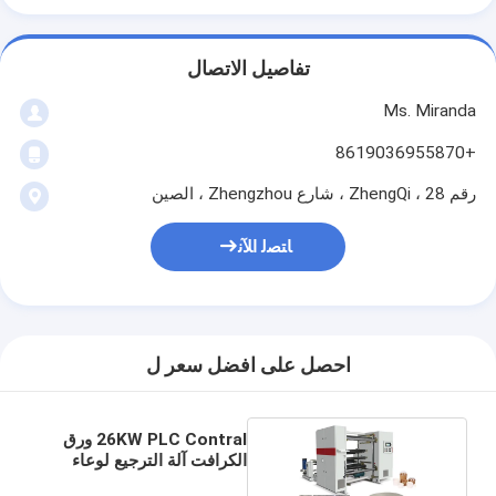
تفاصيل الاتصال
Ms. Miranda
+8619036955870
رقم 28 ، ZhengQi ، شارع Zhengzhou ، الصين
ﺎﺘﺼﻟ ﺍﻶﻧ
احصل على افضل سعر ل
26KW PLC Contral ورق
الكرافت آلة الترجيع لوعاء
الورق