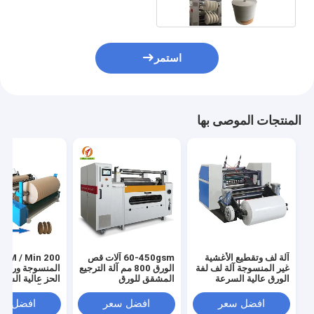
استمر
المنتجات الموصى بها
آلة لف وتقطيع الأغشية
60-450gsm آلات قص
200 / Min
غير المنسوجة آلة لف لفة
الورق 800 مم آلة الترجيع
المنسوجة ورقة م
الورق عالية السرعة
المشقق للورق
الحز عالية السرع
اللف آلة
افضل سعر
افضل سعر
افضل سع