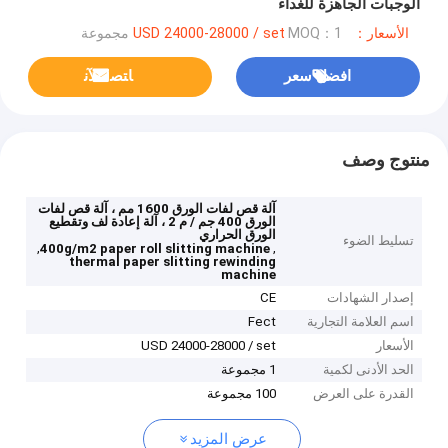
الوجبات الجاهزة للغداء
الأسعار：USD 24000-28000 / set
MOQ：1 مجموعة
افضل سعر
ﺎﺘﺼﻟ ﺍﻶﻧ
منتوج وصف
آلة قص لفات الورق 1600 مم ، آلة قص لفات
الورق 400 جم / م 2 ، آلة إعادة لف وتقطيع
الورق الحراري
تسليط الضوء
,
,
400g/m2 paper roll slitting machine
thermal paper slitting rewinding
machine
إصدار الشهادات
CE
اسم العلامة التجارية
Fect
الأسعار
USD 24000-28000 / set
الحد الأدنى لكمية
1 مجموعة
القدرة على العرض
100 مجموعة
عرض المزيد