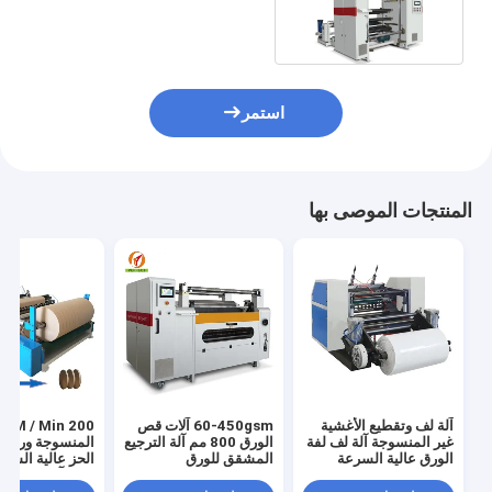
الجاهزة للغداء
استمر
المنتجات الموصى بها
آلة لف وتقطيع الأغشية
60-450gsm آلات قص
200 / Min
غير المنسوجة آلة لف لفة
الورق 800 مم آلة الترجيع
المنسوجة ورقة م
الورق عالية السرعة
المشقق للورق
الحز عالية السرع
اللف آلة