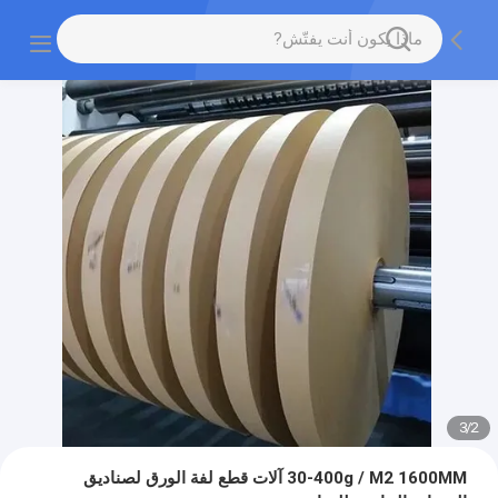
3
/
2
30-400g / M2 1600MM آلات قطع لفة الورق لصناديق