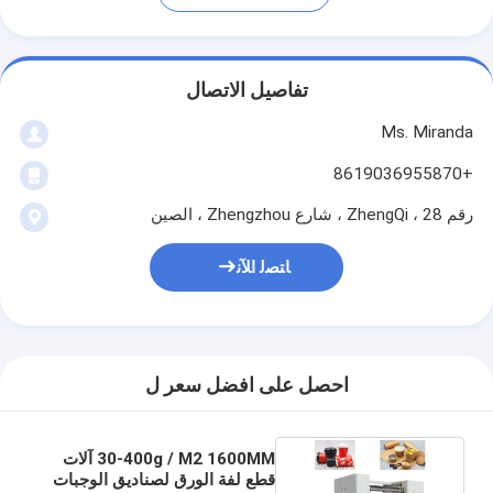
تفاصيل الاتصال
Ms. Miranda
+8619036955870
رقم 28 ، ZhengQi ، شارع Zhengzhou ، الصين
ﺎﺘﺼﻟ ﺍﻶﻧ
احصل على افضل سعر ل
30-400g / M2 1600MM آلات
قطع لفة الورق لصناديق الوجبات