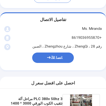
تفاصيل الاتصال
Ms. Miranda
+8619036955870
رقم 28 ، ZhengQi ، شارع Zhengzhou ، الصين
ﺎﺘﺼﻟ ﺍﻶﻧ
احصل على افضل سعر ل
PLC 380v 50hz 3 مراحل آلة
تثقيب الكوب الورقي 3000 * 1400