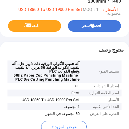
1400 * 2000mm
الأسعار：USD 18860 To USD 19000 Per Set
MOQ：1
مجموعة
افضل سعر
ﺎﺘﺼﻟ ﺍﻶﻧ
منتوج وصف
آلة تثقيب الأكواب الورقية ذات 3 مراحل ، آلة
تثقيب الأكواب الورقية 50 هرتز ، آلة تثقيب
تسليط الضوء
وقطع القوالب PLC
,
,
50hz Paper Cup Punching Machine
PLC Die Cutting Punching Machine
إصدار الشهادات
CE
اسم العلامة التجارية
Fect
الأسعار
USD 18860 To USD 19000 Per Set
الحد الأدنى لكمية
1 مجموعة
القدرة على العرض
30 مجموعة في الشهر
عرض المزيد