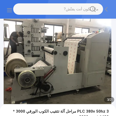
3
/
2
PLC 380v 50hz 3 مراحل آلة تثقيب الكوب الورقي 3000 *