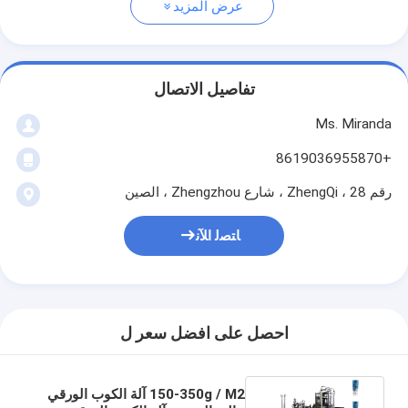
عرض المزيد
تفاصيل الاتصال
Ms. Miranda
+8619036955870
رقم 28 ، ZhengQi ، شارع Zhengzhou ، الصين
ﺎﺘﺼﻟ ﺍﻶﻧ
احصل على افضل سعر ل
150-350g / M2 آلة الكوب الورقي