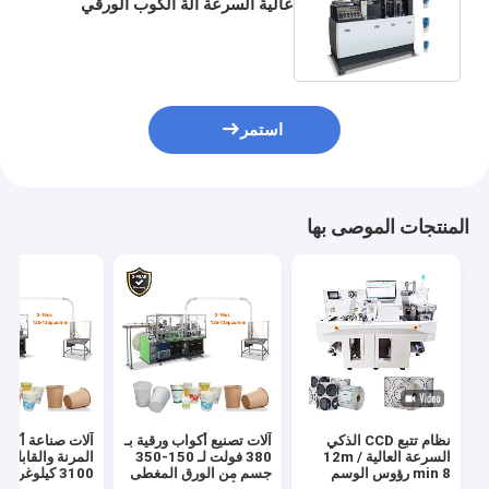
عالية السرعة آلة الكوب الورقي
بالموجات فوق الصوتية 50HZ
استمر
المنتجات الموصى بها
نظام تتبع CCD الذكي
آلات تصنيع أكواب ورقية بـ
آلات صناعة أكوا
السرعة العالية 12m /
380 فولت لـ 150-350
المرنة والقابلة 
min 8 رؤوس الوسم
جسم من الورق المغطى
3100 كيلوغرا