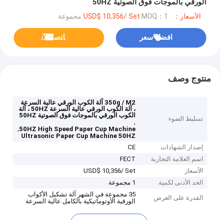
الورقي بالموجات فوق الصوتية 50HZ
الأسعار：USD$ 10,356/ Set
MOQ：1 مجموعة
افضل سعر
ﺎﺘﺼﻟ ﺍﻶﻧ
منتوج وصف
350g / M2 آلة الكوب الورقي عالية السرعة
، آلة الكوب الورقي عالية السرعة 50HZ ، آلة
الكوب الورقي بالموجات فوق الصوتية 50HZ
تسليط الضوء
,
,
50HZ High Speed Paper Cup Machine
Ultrasonic Paper Cup Machine 50HZ
إصدار الشهادات
CE
اسم العلامة التجارية
FECT
الأسعار
USD$ 10,356/ Set
الحد الأدنى لكمية
1 مجموعة
35 مجموعة في الشهر آلة تشكيل الأكواب
القدرة على العرض
الورقية الأوتوماتيكية بالكامل عالية السرعة