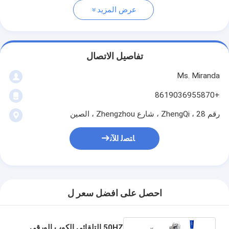
عرض المزيد
تفاصيل الاتصال
Ms. Miranda
+8619036955870
رقم 28 ، ZhengQi ، شارع Zhengzhou ، الصين
ﺎﺘﺼﻟ ﺍﻶﻧ
احصل على افضل سعر ل
50HZ التلقائي الكوب الورقي