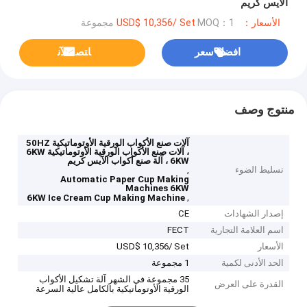
الآيس كريم
الأسعار：USD$ 10,356/ Set
MOQ：1 مجموعة
افضل سعر
ﺎﺘﺼﻟ ﺍﻶﻧ
منتوج وصف
آلات صنع الأكواب الورقية الأوتوماتيكية 50HZ
، آلات صنع الأكواب الورقية الأوتوماتيكية 6KW
، 6KW آلة صنع أكواب الآيس كريم
تسليط الضوء
,
Automatic Paper Cup Making
Machines 6KW
,
6KW Ice Cream Cup Making Machine
إصدار الشهادات
CE
اسم العلامة التجارية
FECT
الأسعار
USD$ 10,356/ Set
الحد الأدنى لكمية
1 مجموعة
35 مجموعة في الشهر آلة تشكيل الأكواب
القدرة على العرض
الورقية الأوتوماتيكية بالكامل عالية السرعة