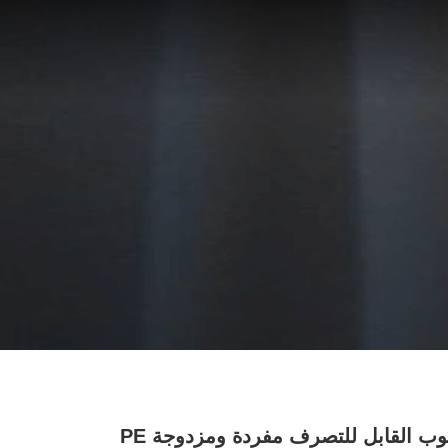
آلة صنع الكوب القابل للتصرف مفردة ومزدوجة PE