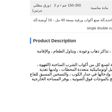
150-350 جم / م 2 （ورق مطلي 
مادة مناسبة:
مرتين)
آلة أكواب ورقية مغلفة بالبولي إيثيلين للاستخدام مرة واحدة,آلة صنع أكواب ورقية بسعة 40 مل - 16 أونصة,آلة 
single double 
Product Description
تذاكر ذهاب وعودة ، وتناول الطعام ، والإقامة
 لصنع كل من أكواب الشرب الساخنة (القهوة ،
 أوتوماتيكية متعددة المحطات ، ولديها تغذية
 وإدخالها في جدار الكوب ، والتسخين المسبق للقاع
 بالموجات فوق الصوتية ، يوفر المساحة الخارجية