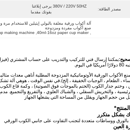
380V / 220V 50HZ يرجى إبلاغنا 
مصدر الطاقة:
بقوتك مقدما
صنع أكواب مفردة ومزدوجة
cup making machine
, 
40ml-16oz paper cup maker
, 
صحيح:
يمكننا إرسال فني للتركيب والتدريب على حساب المشتري (فيزا ، 
في اليوم.
نع الأكواب الورقية الأوتوماتيكية المزدوجة المطلية أنا
هي معدات مثالية
اء ، الطعام ، الوجبات الخفيفة ، إلخ).في نفس الوقت ، هو
هي آلة تشكيل
ق ، وختم جدار الكوب (الختم بالموجات فوق الصوتية) ، وكمة قاع الكوب
لرئيسية ، والتخريش السفلي ، والشباك العلوي ، والتفريغ والتجميع.
مدمج
لل من حجم الجهاز ويقلل من المساحة التي يشغلها الجهاز
لمنتج
*
 بشكل متكرر
 بالورق ووساطات متعددة لتجنب التفاوت على جانبي الكوب الورقي
 العين