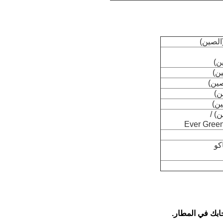
ن)
ين)
صين)
ن)
) /
Ever Gree
كو
ابك في المطار.