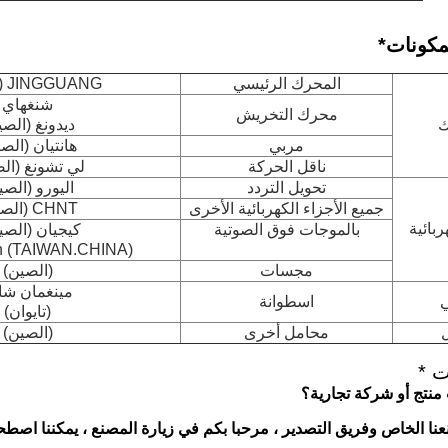
مكونات
*
المحرك الرئيسي
JINGGUANG (الصين)
شنغهاي
محرك التخريش
ك
ديدونغ (الصي
مربي
هانتيان (الص
ناقل الحركة
لي تشونغ (ال
تحويل التردد
اليورو (الصي
جميع الأجزاء الكهربائية الأخرى
CHNT (الصين)
بائية
بالموجات فوق الصوتية
كيجيان (الصين
n (TAIWAN.CHINA)
مجسات
(الصين)
مينغمان شا
ي
اسطوانة
(تايوان)
محامل أخرى
(الصين)
ت *
عنا الخاص وفريق التصدير ، مرحبا بكم في زيارة المصنع ، يمكننا اصطح