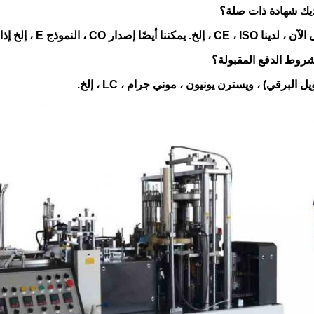
ا أيضًا إصدار CO ، النموذج E ، إلخ إذا كنت بحاجة.