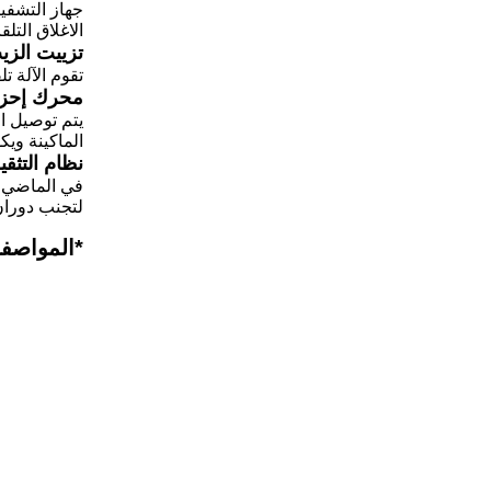
جهاز التشفي
الاغلاق التلق
تزييت الزي
تقوم الآلة ت
محرك إحز
يتم توصيل ا
الماكينة ويك
نظام التثق
في الماضي ،
لتجنب دوران 
*
المواصفا