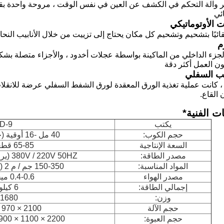
ر وآلة التحكم في الكشف عن العين في نفس الوقت ، مروحة واحدة بقاع
ائي
ت الأوتوماتيكي
لقائيًا بتشحيم وتشحيم كل مكان يحتاج إلى تزييت من خلال الأنابيب النحا
م
لجزء الداخلي من الماكينة بواسطة عجلات أخدود ، والأجزاء متصلة بشكل
ون العمل أكثر دقة
يب السفلي
 كانت عملية تغذية الورق المعقدة لورق الشفط السفلي عرضة للانقلاب
القاع.
ت الفنية
*
يكتب
D-9
حجم الكوب:
40 مل -16 أوقية (حجم مخصص آخر)
السعة الإنتاجية
65-85 قطعة / دقيقة
مصدر الطاقة:
380V / 220V 50HZ (يرجى إبلاغنا بقوتك مقدما)
المواد المناسبة:
150-350 جم / م 2 (ورق مزدوج الطلاء)
مصدر الهواء
0.4-0.6 ميجا باسكال
إجمالي الطاقة:
6 كيلو واط
وزن:
1680 كجم
حجم الآلة
2100 × 970 × 1500 ملم
حجم العبوة:
2200 × 1100 × 1900 مم (4.598CBM)