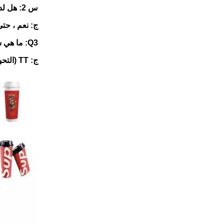
س 2: هل لديك شهادة ذات صلة؟
ج: نعم ، حتى الآن ، لدينا CE ، ISO ، إلخ. يمكنن
Q3: ما هي شروط الدفع المقبولة؟
ج: TT (التحويل البرقي) ، ويسترن يونيون ، موني جرام ، LC ، إلخ.