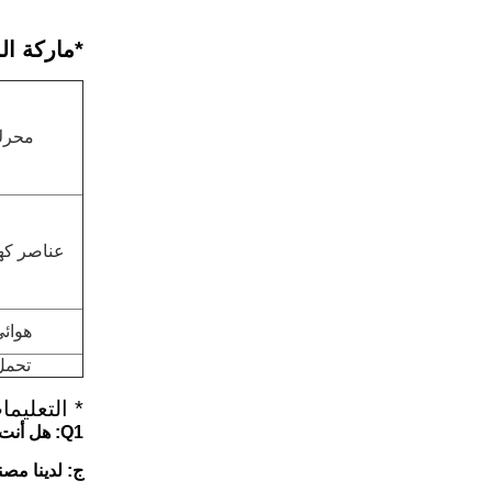
*
ماركة ال
محر
عناصر كهر
هوائ
تحمل
* التعليما
Q1: هل أنت منتج أو شركة تجارية؟
ج: لدينا مصن