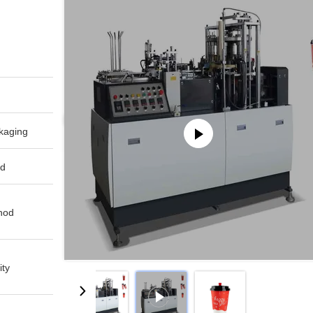
aging:
d:
od:
ty: