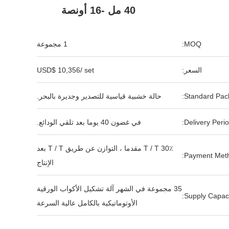
40 مل -16 أونصة
MOQ:
1 مجموعة
السعر:
USD$ 10,356/ set
Standard Pack
حالة خشبية قياسية للتصدير وجديرة بالبحر.
Delivery Perio
في غضون 40 يوما بعد تلقي الودائع.
T / T 30٪ مقدما ، التوازن عن طريق T / T بعد
Payment Meth
الإنتاج
35 مجموعة في الشهر آلة تشكيل الأكواب الورقية
Supply Capaci
الأوتوماتيكية بالكامل عالية السرعة