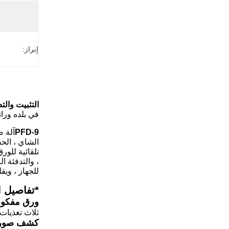
إبراز:
التثبيت والت
في بلده وراتبه 80 دولارًا أمريكيًا 
PFD-9
آلة ص
الشاي ، الحس
تلقائية للور
، والتدفئة ا
للجهاز ، ويق
*
تفاصيل ا
ورق مفكوك
ثلاث تغذيات
كشف صورة