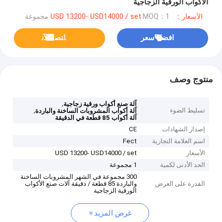
الأكواب الورقية الزجاجية
الأسعار：USD 13200- USD14000 / set
MOQ：1 مجموعة
افضل سعر
ﺎﺘﺼﻟ ﺍﻶﻧ
منتوج وصف
,
آلة صنع أكواب ورقية زجاجية
تسليط الضوء
,
آلة أكواب المشروبات الساخنة والباردة
آلة أكواب 85 قطعة في الدقيقة
إصدار الشهادات
CE
اسم العلامة التجارية
Fect
الأسعار
USD 13200- USD14000 / set
الحد الأدنى لكمية
1 مجموعة
300 مجموعة في الشهر المشروبات الساخنة
القدرة على العرض
والباردة 85 قطعة / دقيقة آلات صنع الأكواب
الورقية الزجاجية
عرض المزيد