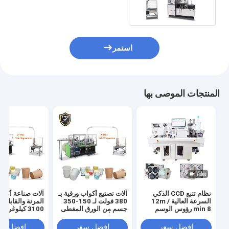
استمر
المنتجات الموصى بها
نظام تتبع CCD الذكي
آلات تصنيع أكواب ورقية بـ
آلات صناعة أكوا
السرعة العالية 12m /
380 فولت لـ 150-350
المرنة والقابلة 
min 8 رؤوس الوسم
جسم من الورق المغطى
3100 كيلوغرا
الرقمي القطع متعدد
ببعض أو مزدوج
120-150 قطعة / دقيقة
الوظائف ملصق الوسم
افضل سعر
افضل سعر
افضل سع