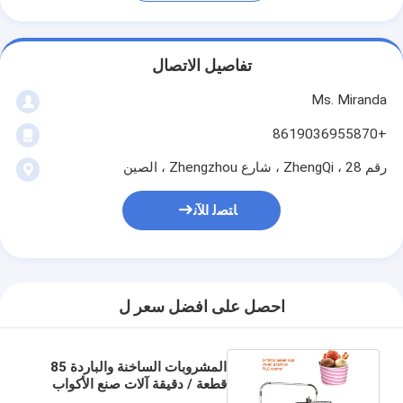
تفاصيل الاتصال
Ms. Miranda
+8619036955870
رقم 28 ، ZhengQi ، شارع Zhengzhou ، الصين
ﺎﺘﺼﻟ ﺍﻶﻧ
احصل على افضل سعر ل
المشروبات الساخنة والباردة 85
قطعة / دقيقة آلات صنع الأكواب
الورقية الزجاجية