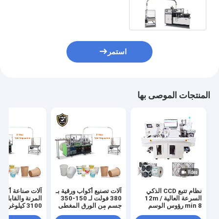
التي يمكن التخلص منها
استمر
المنتجات الموصى بها
نظام تتبع CCD الذكي
آلات تصنيع أكواب ورقية بـ
آلات صناعة أكوا
السرعة العالية 12m /
380 فولت لـ 150-350
المرنة والقابلة 
min 8 رؤوس الوسم
جسم من الورق المغطى
3100 كيلوغرا
الرقمي القطع متعدد
ببعض أو مزدوج
120-150 قطعة / دقيقة