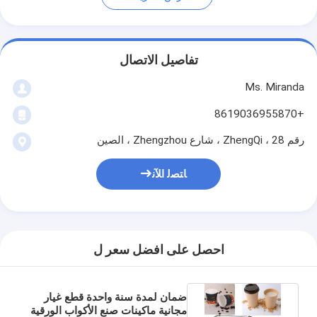
تفاصيل الاتصال
Ms. Miranda
+8619036955870
رقم 28 ، ZhengQi ، شارع Zhengzhou ، الصين
ﺎﺘﺼﻟ ﺍﻶﻧ
احصل على افضل سعر ل
ضمان لمدة سنة واحدة قطع غيار
مجانية ماكينات صنع الأكواب الورقية