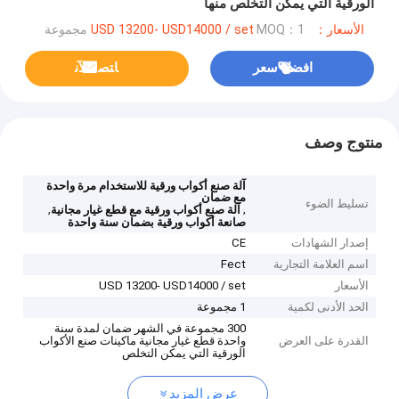
الورقية التي يمكن التخلص منها
الأسعار：USD 13200- USD14000 / set
MOQ：1 مجموعة
افضل سعر
ﺎﺘﺼﻟ ﺍﻶﻧ
منتوج وصف
آلة صنع أكواب ورقية للاستخدام مرة واحدة
مع ضمان
تسليط الضوء
,
,
آلة صنع أكواب ورقية مع قطع غيار مجانية
صانعة أكواب ورقية بضمان سنة واحدة
إصدار الشهادات
CE
اسم العلامة التجارية
Fect
الأسعار
USD 13200- USD14000 / set
الحد الأدنى لكمية
1 مجموعة
300 مجموعة في الشهر ضمان لمدة سنة
القدرة على العرض
واحدة قطع غيار مجانية ماكينات صنع الأكواب
الورقية التي يمكن التخلص
عرض المزيد