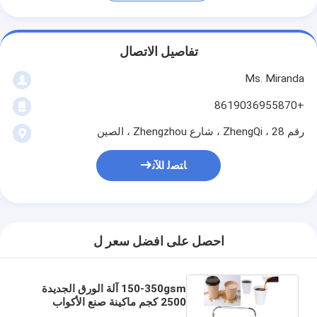
تفاصيل الاتصال
Ms. Miranda
+8619036955870
رقم 28 ، ZhengQi ، شارع Zhengzhou ، الصين
ﺎﺘﺼﻟ ﺍﻶﻧ
احصل على افضل سعر ل
150-350gsm آلة الورق الجديدة
2500 كجم ماكينة صنع الأكواب
الورقية ذات الألواح الواحدة