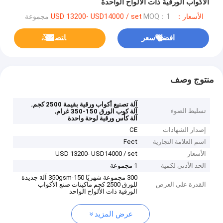
الأكواب الورقية ذات الألواح الواحدة
الأسعار：USD 13200- USD14000 / set
MOQ：1 مجموعة
افضل سعر
ﺎﺘﺼﻟ ﺍﻶﻧ
منتوج وصف
,
آلة تصنيع أكواب ورقية بقيمة 2500 كجم
تسليط الضوء
,
آلة كوب الورق 150-350 غرام
آلة كأس ورقية لوحة واحدة
إصدار الشهادات
CE
اسم العلامة التجارية
Fect
الأسعار
USD 13200- USD14000 / set
الحد الأدنى لكمية
1 مجموعة
300 مجموعة شهريًا 150-350gsm آلة جديدة
القدرة على العرض
للورق 2500 كجم ماكينات صنع الأكواب
الورقية ذات الألواح الواحد
عرض المزيد