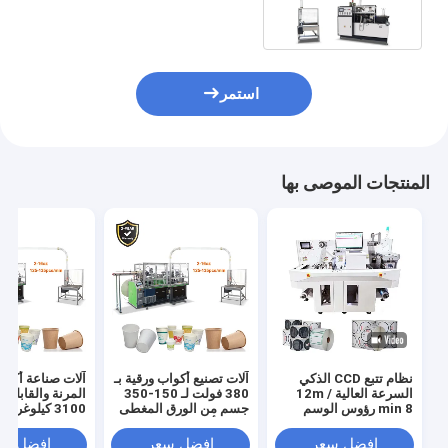
استمر
المنتجات الموصى بها
نظام تتبع CCD الذكي
آلات تصنيع أكواب ورقية بـ
آلات صناعة أكوا
السرعة العالية 12m /
380 فولت لـ 150-350
المرنة والقابلة 
min 8 رؤوس الوسم
جسم من الورق المغطى
3100 كيلوغرا
الرقمي القطع متعدد
ببعض أو مزدوج
120-150 قطعة / دقيقة
الوظائف ملصق الوسم
افضل سعر
افضل سعر
افضل سع