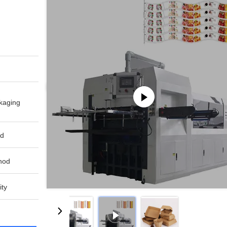
aging:
d:
od:
ty: