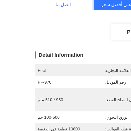
لى أفضل سعر
اتصل بنا
P
Detail Information
لعلامة التجارية
Fect
رقم الموديل
PF-970
ى لسطح القطع:
950 * 510 ملم
الورق النحوي:
100-500 جم
 قطع القوالب:
10800 قطعة في الدقيقة