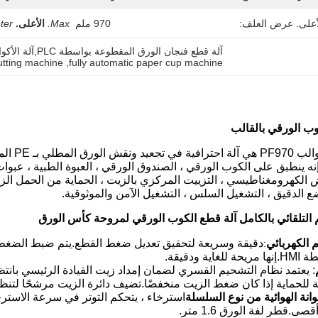
أعلى. عرض العلف:
970 ملم
Max.
الأعلى.
ter
آلة قطع فنجان الورق المقطوعة بواسطة PLC,آلة الأكواب الورقية الأوتوماتيكية بالكامل,آلة قطع كؤوس الورق
utting machine
, 
fully automatic paper cup machine
وب الورقي بالقالب
آلة قطع 
إنه ينطبق على الكوب الورقي ، الصندوق الورقي ، العبوة الطبية ، عبوا
ابض الكهرومغناطيسي ، التزييت المركزي بالزيت ، الحماية من الحمل ا
ضع الدقيق ، التشغيل السلس ، التشغيل الآمن والموثوقية.
الكهربائي
دقيقة وسريعة لتحقيق تعديل ضغط القطع.يتم ضبط الضغط تل
:
ية ودقيقة.
: يعتمد نظام التشحيم القسري لضمان إمداد زيت القيادة الرئيسي بانتظ
نة للحماية إذا كان ضغط الزيت منخفضًا.تضيف دائرة الزيت مرشحًا لتن
انة الهوائية من نوع السلسلة
استرخاء ، يتحكم التوتر في سرعة الاسترخ