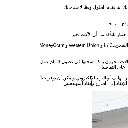
 أننا نقدم الحلول وفقًا لاحتياجاتك
تبار للتأكد من أن الآلات بخير.
ج: في العادة ، نقبل إيداع 30٪ من TT (التحويل البرقي) ويتم دفع 70٪ المتبقية قبل الشحن..L / C و Western Union و MoneyGram
ج: يستغرق الأمر حوالي 20 إلى 30 يومًا ، اعتمادًا على الطراز والكمية ، ولكن هناك آلات مخزون يمكن شحنها في غضون 3 أيام عمل
ل على التفاصيل.
لهاتف أو البريد الإلكتروني ويمكن أن توفر حلاً