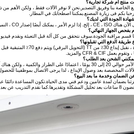
ع الخاصة بنا وفريق التصدير.نحن لا نوفر الآلات فقط ، ولكن الأهم من ذلك
رحبا بكم فى زيارة المصنع.يمكننا اصطحابك في المطار.
لأمر ، يمكنك أيضًا إصدار CO ، النموذج E ، إلخ.
نا قسم مراقبة الجودة.سوف نتحقق من كل آلة قبل التعبئة ونقدم فيديو اخ
 بعمل CFR & CIF والمزيد.
لآلات المخصصة بعد وصول الإيداع ، لذا يرجى الاتصال بموظفينا للحصو
زتنا بضمان لمدة عامين ودعم فني مدى الحياة.تكون المساعدة دائمًا عبر ا
د للإيفاد إلى الخارج وإيفاد المهندسين.