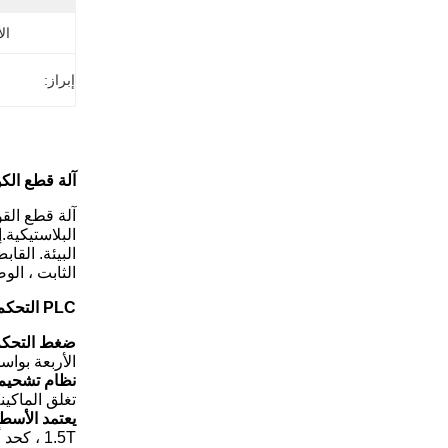
ال
إبراز:
آلة قطع الك
البلاستيكية.
البيئة. الق
الثابت ، الو
PLC التحكم التلقائي بالكامل آلة قطع الكوب الورقي لمروحة كأس الورق
ضغط التحكم 
الأربعة بواسطة HMI.إنها مريحة للغا
نظام تشحيم
تغلق الماكي
يعتمد الأسطو
1.5T ، كحد أقصى.قطر لفة الورق 1.6 متر.