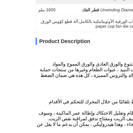
Unwinding Diame
قطر الفك
:
1600 ملم
, 
paper cup fan die c
Product Description
القوالب PF970 هي آلة احترافية في تجعيد ونقش الورق المطلي بـ PE المتنوع والورق العادي والورق المموج والمواد
ت النبيذ ، عبوات الطعام وغيرها من منتجات حماية
لزائد والتروس المميزة ، كل هذه هي ضمان الضغط
قائيًا من خلال المحرك للتحكم في الأقدام
ام وتقليل الاحتكاك وإطالة عمر الماكينة ، وسوف
ظيف الزيت ومفتاح تدفق لمراقبة نقص الزيت.
اء ، وهذا هيدروليكي ، يمكن أن يدعم ما لا يقل عن