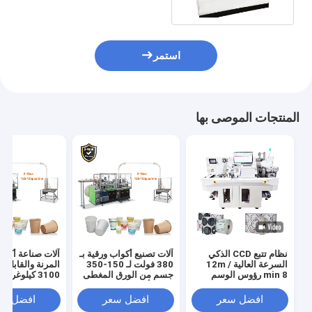
استمر
المنتجات الموصى بها
نظام تتبع CCD الذكي
آلات تصنيع أكواب ورقية بـ
آلات صناعة أكوا
السرعة العالية 12m /
380 فولت لـ 150-350
المرنة والقابلة 
min 8 رؤوس الوسم
جسم من الورق المغطى
3100 كيلوغرا
الرقمي القطع متعدد
ببعض أو مزدوج
120-150 قطعة / دقيقة
الوظائف ملصق الوسم
افضل سعر
افضل سعر
افضل سع
القطع القطع