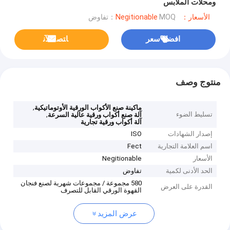
ومحلات الملابس
الأسعار：Negitionable
MOQ：تفاوض
افضل سعر
ﺎﺘﺼﻟ ﺍﻶﻧ
منتوج وصف
,
ماكينة صنع الأكواب الورقية الأوتوماتيكية
تسليط الضوء
,
آلة صنع أكواب ورقية عالية السرعة
آلة أكواب ورقية تجارية
إصدار الشهادات
ISO
اسم العلامة التجارية
Fect
الأسعار
Negitionable
الحد الأدنى لكمية
تفاوض
580 مجموعة / مجموعات شهرية لصنع فنجان
القدرة على العرض
القهوة الورقي القابل للتصرف
عرض المزيد