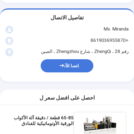
تفاصيل الاتصال
Ms. Miranda
+8619036955870
رقم 28 ، ZhengQi ، شارع Zhengzhou ، الصين
ﺎﺘﺼﻟ ﺍﻶﻧ
احصل على افضل سعر ل
65-85 قطعة / دقيقة آلة الأكواب
الورقية الأوتوماتيكية للفنادق
ومحلات الملابس