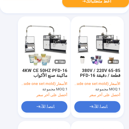
أعط متطلباتك
4KW CE 50HZ PFD-16
380V / 220V 65-85
قطعة / دقيقة PFD-16
ماكينة صنع الأكواب
عالية السرعة ماكينة صنع
الورقية الأوتوماتيكية
الأسعار:
USD$ 13,980/ set (include one set mold)
الأسعار:
USD$ 13,980/ set (include one set mold)
الأكواب الورقية
بالكامل ذات السرعة
1 مجموعة
MOQ:
1 مجموعة
MOQ:
الأوتوماتيكية بالكامل
العالية
أحصل على آخر سعر
أحصل على آخر سعر
ﺎﺘﺼﻟ ﺍﻶﻧ
ﺎﺘﺼﻟ ﺍﻶﻧ