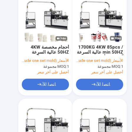
1700KG 4KW 85pcs /
أحجام مخصصة 4KW
min 50HZ عالية السرعة
50HZ عالية السرعة
آلة صنع الأكواب الورقية
التلقائي بالكامل آلة صنع
الأسعار:
USD$ 13,980/ set (include one set mold)
الأسعار:
USD$ 13,980/ set (include one set mold)
الأوتوماتيكية بالكامل
الأكواب الورقية القابل
1 مجموعة
MOQ:
1 مجموعة
MOQ:
للتصرف
أحصل على آخر سعر
أحصل على آخر سعر
ﺎﺘﺼﻟ ﺍﻶﻧ
ﺎﺘﺼﻟ ﺍﻶﻧ
مسكن
منتجات
معلومات عنا