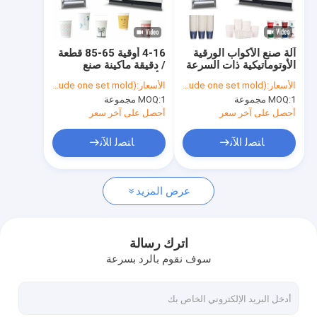
جولة في المعمل
مراقبة الجودة
آلة صنع الأكواب الورقية
4-16 أوقية 65-85 قطعة
الأوتوماتيكية ذات السرعة
/ دقيقة ماكينة صنع
اتصل بنا
العالية 50HZ 4 KW
الأكواب الورقية
الأسعار:
USD$ 13,980/ set (include one set mold)
الأسعار:
USD$ 13,980/ set (include one set mold)
الأوتوماتيكية بالكامل ذات
1 مجموعة
MOQ:
1 مجموعة
MOQ:
السرعة العالية
أخبار
أحصل على آخر سعر
أحصل على آخر سعر
ﺎﺘﺼﻟ ﺍﻶﻧ
ﺎﺘﺼﻟ ﺍﻶﻧ
ماكينات صنع الأكواب الورقية
عرض المزيد
آلة قطع الكوب الورقي بالقالب
ماكينات طباعة الأكواب الورقية
اترك رسالة
سوف نقوم بالرد بسرعة
آلة صندوق الغداء الورقية
آلة تغليف الأكواب الورقية