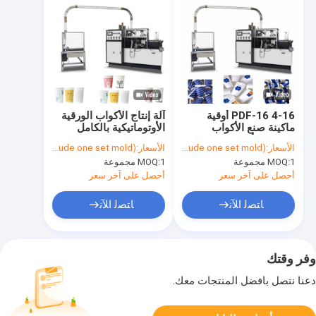
PDF-16 4-16 أوقية
آلة إنتاج الأكواب الورقية
ماكينة صنع الأكواب
الأوتوماتيكية بالكامل
الورقية الأوتوماتيكية ذات
عالية السرعة PFD-16
الأسعار:
USD$ 13,980/ set (include one set mold)
الأسعار:
USD$ 13,980/ set (include one set mold)
السرعة العالية CE
4KW
1 مجموعة
MOQ:
1 مجموعة
MOQ:
أحصل على آخر سعر
أحصل على آخر سعر
ﺎﺘﺼﻟ ﺍﻶﻧ
ﺎﺘﺼﻟ ﺍﻶﻧ
وفر وقتك
دعنا نتصل بأفضل المنتجات معك.