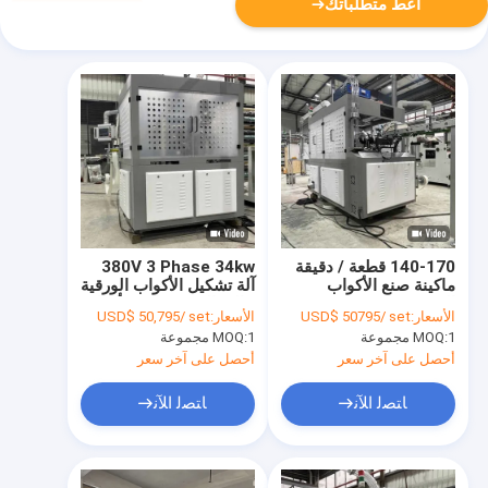
أعط متطلباتك
140-170 قطعة / دقيقة
380V 3 Phase 34kw
ماكينة صنع الأكواب
آلة تشكيل الأكواب الورقية
الورقية 2.46 * 1.62 *
عالية السرعة لصنع أكواب
الأسعار:
USD$ 50795/ set
الأسعار:
USD$ 50,795/ set
1.78 متر ماكينة صنع
يمكن التخلص منها
1 مجموعة
MOQ:
1 مجموعة
MOQ:
أكواب الشاي
أحصل على آخر سعر
أحصل على آخر سعر
ﺎﺘﺼﻟ ﺍﻶﻧ
ﺎﺘﺼﻟ ﺍﻶﻧ