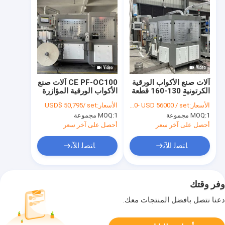
آلات صنع الأكواب الورقية
CE PF-OC100 آلات صنع
الكرتونية 130-160 قطعة
الأكواب الورقية المؤازرة
/ دقيقة آلة تصنيع فنجان
الكاملة 140-170 قطعة
الأسعار:
USD 49000- USD 56000 / set
الأسعار:
USD$ 50,795/ set
القهوة
في الدقيقة
1 مجموعة
MOQ:
1 مجموعة
MOQ:
أحصل على آخر سعر
أحصل على آخر سعر
ﺎﺘﺼﻟ ﺍﻶﻧ
ﺎﺘﺼﻟ ﺍﻶﻧ
وفر وقتك
دعنا نتصل بأفضل المنتجات معك.