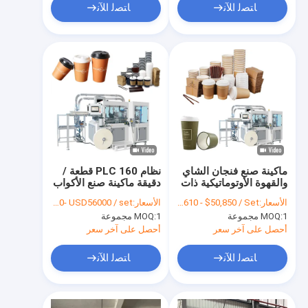
ﺎﺘﺼﻟ ﺍﻶﻧ
ﺎﺘﺼﻟ ﺍﻶﻧ
ماكينة صنع فنجان الشاي
نظام PLC 160 قطعة /
والقهوة الأوتوماتيكية ذات
دقيقة ماكينة صنع الأكواب
المؤازرة الكاملة 140-
الورقية ذات الجدار الواحد
الأسعار:
FOB $49,610 - $50,850 / Set
الأسعار:
USD 49000- USD56000 / set
170 قطعة / دقيقة
1 مجموعة
MOQ:
1 مجموعة
MOQ:
أحصل على آخر سعر
أحصل على آخر سعر
ﺎﺘﺼﻟ ﺍﻶﻧ
ﺎﺘﺼﻟ ﺍﻶﻧ