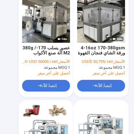
4-16oz 170-380gsm
عصير يسلب 170-380g /
ورقة الشاي فنجان القهوة
M2 آلة صنع الأكواب
ماكينة واحدة PE PLA
الكرتونية للزجاج القابل
الأسعار:
USD$ 50,795/ set
الأسعار:
USD 49000- USD 56000 / set
المغلفة
للتصرف
1 مجموعة
MOQ:
1 مجموعة
MOQ:
أحصل على آخر سعر
أحصل على آخر سعر
ﺎﺘﺼﻟ ﺍﻶﻧ
ﺎﺘﺼﻟ ﺍﻶﻧ
مسكن
منتجات
معلومات عنا