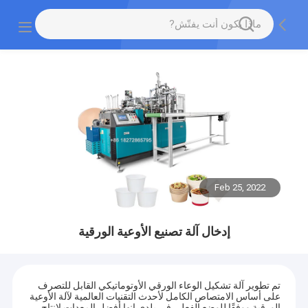
Feb 25, 2022
إدخال آلة تصنيع الأوعية الورقية
تم تطوير آلة تشكيل الوعاء الورقي الأوتوماتيكي القابل للتصرف
على أساس الامتصاص الكامل لأحدث التقنيات العالمية لآلة الأوعية
الورقية ووفقًا للوضع الفعلي في بلدي.إنها أفضل المعدات لإنتاج