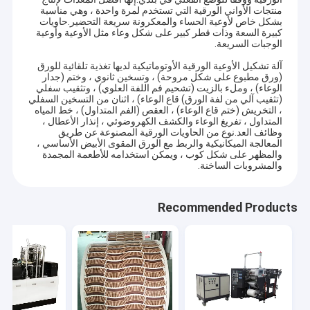
منتجات الأواني الورقية التي تستخدم لمرة واحدة ، وهي مناسبة
بشكل خاص لأوعية الحساء والمعكرونة سريعة التحضير.حاويات
كبيرة السعة وذات قطر كبير على شكل وعاء مثل الأوعية وأوعية
الوجبات السريعة.
آلة تشكيل الأوعية الورقية الأوتوماتيكية لديها تغذية تلقائية للورق
(ورق مطبوع على شكل مروحة) ، وتسخين ثانوي ، وختم (جدار
الوعاء) ، وملء بالزيت (تشحيم فم اللفة العلوي) ، وتثقيب سفلي
(تثقيب آلي من لفة الورق) قاع الوعاء) ، اثنان من التسخين السفلي
، التخريش (ختم قاع الوعاء) ، العقص (الفم المتداول) ، خط المياه
المتداول ، تفريغ الوعاء والكشف الكهروضوئي ، إنذار الأعطال ،
وظائف العد.نوع من الحاويات الورقية المصنوعة عن طريق
المعالجة الميكانيكية والربط مع الورق المقوى الأبيض الأساسي ،
والمظهر على شكل كوب ، ويمكن استخدامه للأطعمة المجمدة
والمشروبات الساخنة.
Recommended Products