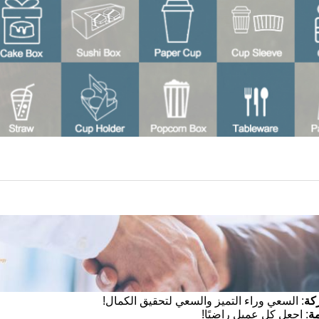
كة
: السعي وراء التميز والسعي لتحقيق الكمال!
ة
: اجعل كل عميل راضيًا!