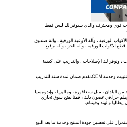
ة ولديها فريق مبيعات قوي ومحترف والذي سيوفر لك ليس فقط
كواب الورقية ، وآلة الأوعية الورقية ، وآلة صندوق
قطع الأكواب الورقية ، وآلة الحز ، وآلة ترقيع
ت ، ونوفر لك الإصلاحات ، والتدريب على كيفية
سينهي مصنعنا الماكينة في غضون أسبوعين بعد تقديم طلب معنا.كما نقدم أطقم التثبيت وخدمة OEM.نقدم ضمان لمدة سنة للتدريب
د من البلدان ، مثل سنغافورة ، وماليزيا ، وإندونيسيا
ية ، وهلم جرا.في غضون ذلك ، قمنا بفتح سوق تجاري
يطاليا والهند وفيتنام.
ستمرار على تحسين جودة المنتج وخدمة ما بعد البيع