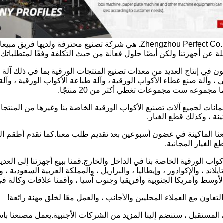
شركة Zhengzhou Perfect Co. ، Ltd. هي شركة تصنيع محترف
 عن أجهزتنا ولكن أيضًا حلول فعالة من حيث التكلفة وفقًا لمتطلباتك.
في إنتاج العديد من معدات تصنيع المنتجات الورقية بما في ذلك آلة الأ
ي ، وآلة صنع غطاء الأكواب الورقية ، وآلة طباعة الأكواب الورقية ، وآلة 
 مجموعه ست مجموعات تغطي أكثر من 20 منتجًا.
نات لجميع آلات تصنيع الأكواب الورقية الخاصة بنا وغيرها من المنتجا
نة ، وكذلك قطع الغيار.
 الغيار المجانية.
لأكواب الورقية الخاصة بنا في الداخل والخارج.قمنا ببيع أجهزتنا إلى العدي
وتايلاند ، والإكوادور ، وإيطاليا ، والبرازيل ، والمملكة العربية السعود
وسط وأمريكا الجنوبية وأفريقيا وجنوب آسيا ، وأقمنا علاقات وكالة في إ
تعاون مع العملاء المحليين والأجانب ، والعمل معًا لخلق مهنة رائعة!
 المستقبل ، ستنضم إلينا المزيد من الشركات الأجنبية.يعمل مصنعنا با