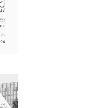
امري
أورو
أوقي
ees:
100~200
p.c:
0% - 80%