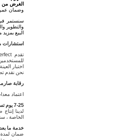
الغرض من ا
وضمان عمر خ
سنستمر في د
والتطوير وا
البيع بمزيد م
استشارات مجا
للمستخدمين
اختبار العينة
نحن نقدم تص
رقابة صارمة 
اعتماد معدات اختبار متطورة ، أنشأت rfect
7-25 يوم تسليم سريع
الخاصة ، سن
خدمة ما بعد الب
ضمان لمدة 
ورسوم معقولة