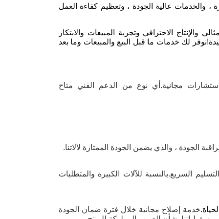
ورة ، والخدمات عالية الجودة ، وتعظيم كفاءة العمل
الإنتاج الاحترافي وتجربة المبيعات والابتكار
ة!نوفر لك خدمات ما قبل البيع والمبيعات وما بعد
Zhe استجابة سريعة لما قبل البيع لمدة 12 ساعة واستشارات مجانية.أي نوع من الدعم الفني متاح
وعناصر جاهزة ، لهذه العناصر ، نقدم 5-7 أيام وقت التسليم السريع.بالنسبة للآلات الكبيرة والمتطلبات
حياة.
خدمة إصلاح مجانية خلال فترة ضمان الجودة
مسؤولياتنا بشأن العيوب المملوكة للمنتج.