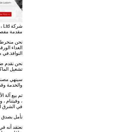
مقدمة مفصلة
نحن منخرطون 
الغداء الورق
النوافذ.في ما
نحن نقدم ضما
تشغيل الماكي
والخدمة وقطع
تم بيع آلة ا
، وفيتنام ، 
في الشرق الأ
نأمل بصدق ال
نعتقد أنه في