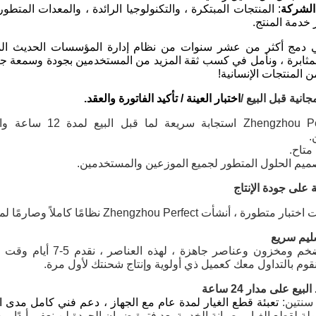
لشركة
: المنتجات المبتكرة ، والتكنولوجيا الرائدة ، والمعدات المتط
دمة المنتج.
مج أكثر من عشر سنوات من نظام إدارة المؤسسات الحديث المثالي و
لمثابرة ، ونأمل في كسب ثقة المزيد من المستخدمين بجودة وسمعة جيد
ن المنتجات الإنسانية!
نية قبل البيع /
اختبار العينة / تأكيد الفاتورة والعقد.
تقدم ngzhou Perfect
.
 متاح.
ميم الحلول المتطور لجميع الموزعين والمستخدمين.
على جودة الإنتاج
Zhengzhou Pe نظامًا كاملاً وصارمًا لمراقبة الجودة ، والذي يضمن الجودة الممتازة لآلاتنا.
لدينا إنتاج ضخم ومخزون 
قوم بالتداول معك كعميل ذي أولوية وإنتاج شحنتك لأول مرة.
يع على مدار 24 ساعة
سنتين
:
تعبئة قطع الغيار لمدة عام مع الجهاز ، دعم فني كامل مدى ال
 لقطع الغيار وصيانة الخدمة بعد فترة ضمان الجودة.لن نعفي أبدًا من 