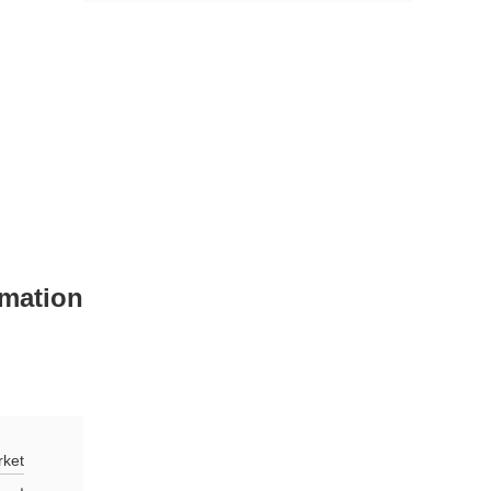
rmation
ket: